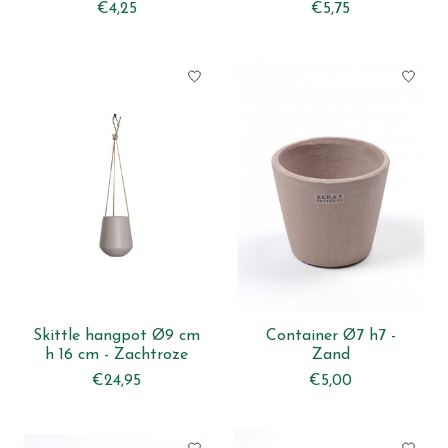
€4,25
€5,75
Skittle hangpot Ø9 cm
Container Ø7 h7 -
h 16 cm - Zachtroze
Zand
€24,95
€5,00