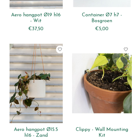
Aero hangpot Ø19 h16
Container Ø7 h7 -
- Wit
Bosgroen
€37,50
€5,00
Aero hangpot Ø15.5
Clippy - Wall Mounting
h16 - Zand
Kit