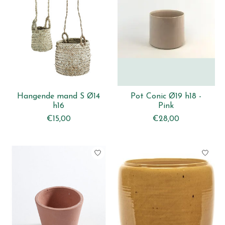
Hangende mand S Ø14
Pot Conic Ø19 h18 -
h16
Pink
€15,00
€28,00