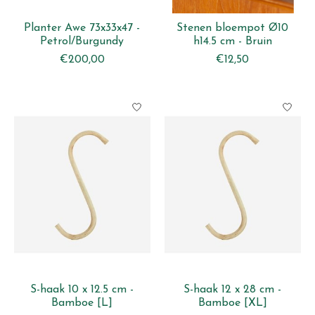
Planter Awe 73x33x47 -
Stenen bloempot Ø10
Petrol/Burgundy
h14.5 cm - Bruin
€200,00
€12,50
S-haak 10 x 12.5 cm -
S-haak 12 x 28 cm -
Bamboe [L]
Bamboe [XL]