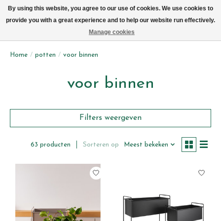
We leveren elke dag met de fiets in Brussel (behalve zon- & maandag)
By using this website, you agree to our use of cookies. We use cookies to
provide you with a great experience and to help our website run effectively.
Verlanglijst
Winkelwag
Manage cookies
Home
/
potten
/
voor binnen
voor binnen
Filters weergeven
Sorteren op
Meest bekeken
63 producten