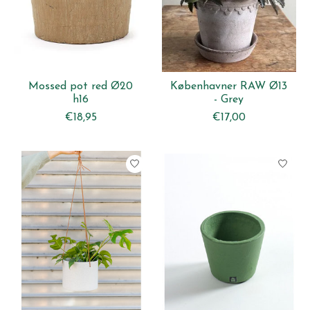
Mossed pot red Ø20
Københavner RAW Ø13
h16
- Grey
€18,95
€17,00