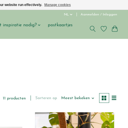
ur website run effectively.
Manage cookies
NL
Aanmelden / Inloggen
t inspiratie nodig?
postkaartjes
s
Sorteren op
Meest bekeken
11 producten