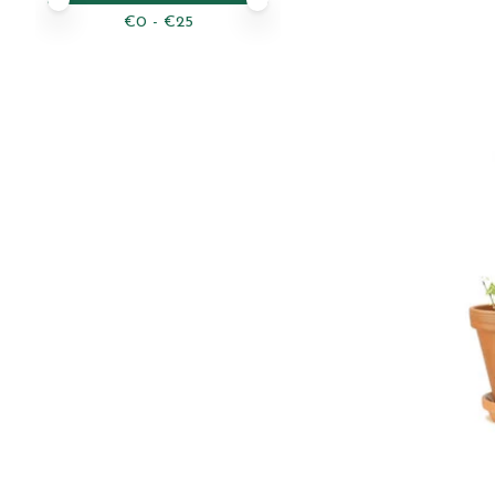
€
0
- €
25