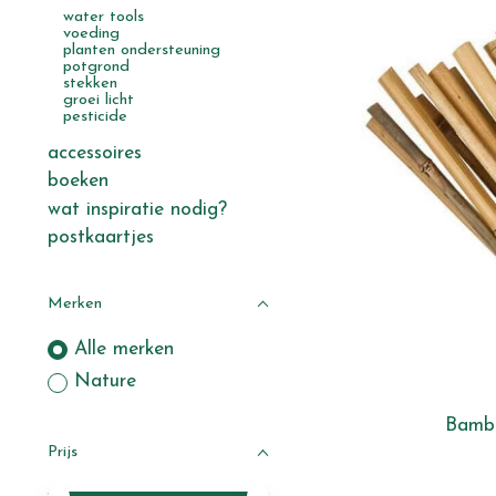
water tools
voeding
planten ondersteuning
potgrond
stekken
groei licht
pesticide
accessoires
boeken
wat inspiratie nodig?
postkaartjes
Merken
Alle merken
Nature
Bamb
Prijs
Minimale prijswaarde
Price maximum value