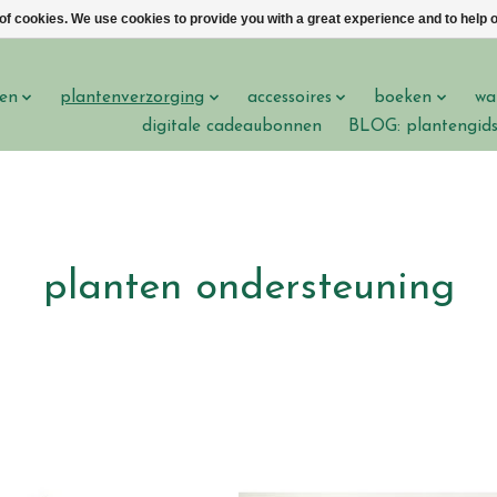
 of cookies. We use cookies to provide you with a great experience and to help o
en
plantenverzorging
accessoires
boeken
wa
digitale cadeaubonnen
BLOG: plantengid
planten ondersteuning