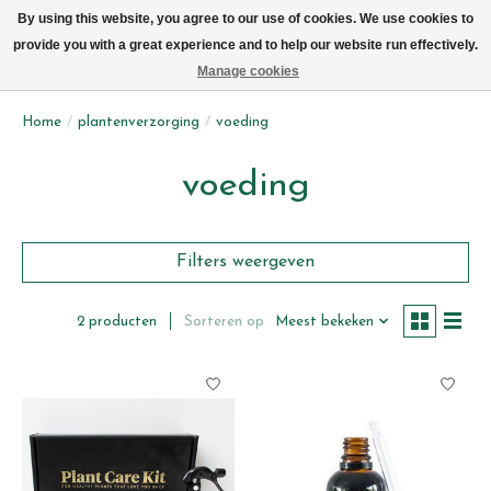
We leveren elke dag met de fiets in Brussel (behalve zon- & maandag)
By using this website, you agree to our use of cookies. We use cookies to
provide you with a great experience and to help our website run effectively.
Verlanglijst
Winkelwag
Manage cookies
Home
/
plantenverzorging
/
voeding
voeding
Filters weergeven
Sorteren op
Meest bekeken
2 producten