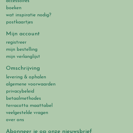
accessoires
boeken
wat inspiratie nodig?
postkaartjes
Mijn account
registreer
mijn bestelling
mijn verlanglijst
Omschrijving
levering & ophalen
algemene voorwaarden
privacybeleid
betaalmethodes
terracotta maattabel
veelgestelde vragen
over ons
Abonneer je op onze nieuwsbrief