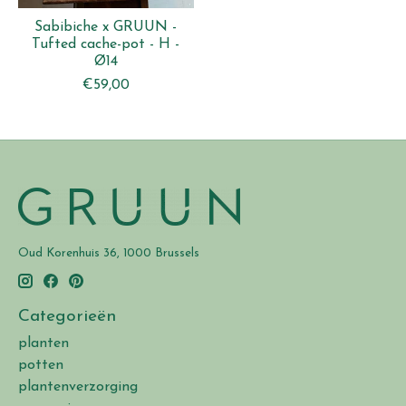
Sabibiche x GRUUN -
Tufted cache-pot - H -
Ø14
€59,00
Oud Korenhuis 36, 1000 Brussels
Categorieën
planten
potten
plantenverzorging