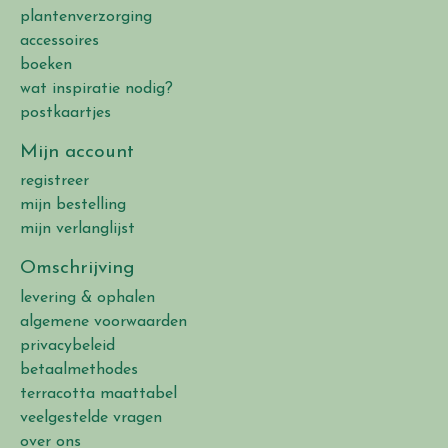
plantenverzorging
accessoires
boeken
wat inspiratie nodig?
postkaartjes
Mijn account
registreer
mijn bestelling
mijn verlanglijst
Omschrijving
levering & ophalen
algemene voorwaarden
privacybeleid
betaalmethodes
terracotta maattabel
veelgestelde vragen
over ons