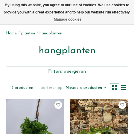
We leveren elke dag met de fiets in Brussel (behalve zon- & maandag)
By using this website, you agree to our use of cookies. We use cookies to
provide you with a great experience and to help our website run effectively.
Verlanglijst
Winkelwag
Manage cookies
Home
/
planten
/
hangplanten
hangplanten
Filters weergeven
Sorteren op
Nieuwste producten
3 producten