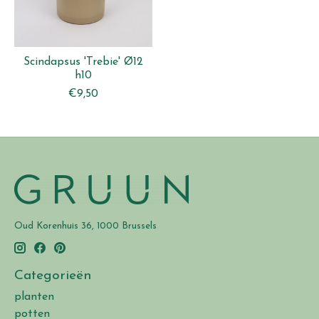
Scindapsus 'Trebie' Ø12
h10
€9,50
Oud Korenhuis 36, 1000 Brussels
Categorieën
planten
potten