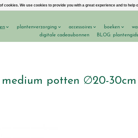
 of cookies. We use cookies to provide you with a great experience and to help o
en
plantenverzorging
accessoires
boeken
wa
digitale cadeaubonnen
BLOG: plantengid
medium potten ∅20-30cm