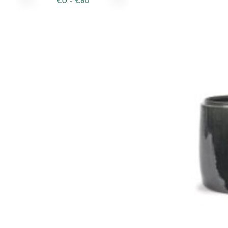
€
0
- €
80