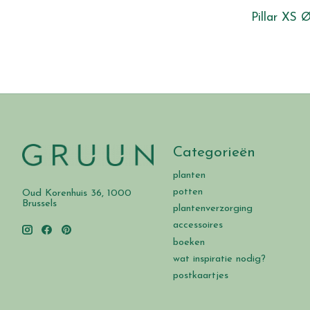
Pillar XS 
Categorieën
planten
potten
Oud Korenhuis 36, 1000
Brussels
plantenverzorging
accessoires
boeken
wat inspiratie nodig?
postkaartjes