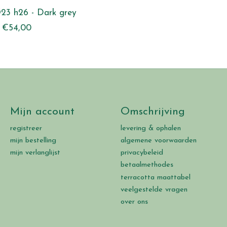
Ø23 h26 - Dark grey
€54,00
Mijn account
Omschrijving
registreer
levering & ophalen
mijn bestelling
algemene voorwaarden
mijn verlanglijst
privacybeleid
betaalmethodes
terracotta maattabel
veelgestelde vragen
over ons