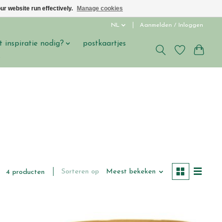
ur website run effectively.
Manage cookies
NL
Aanmelden / Inloggen
t inspiratie nodig?
postkaartjes
s
Sorteren op
Meest bekeken
4 producten