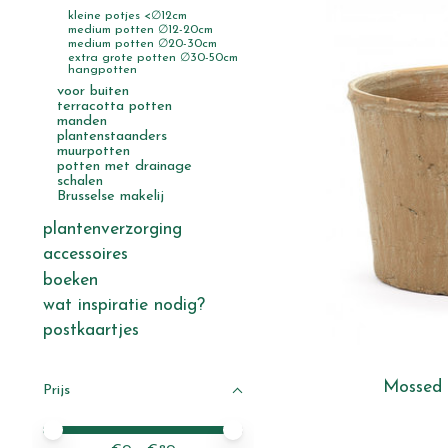
kleine potjes <∅12cm
medium potten ∅12-20cm
medium potten ∅20-30cm
extra grote potten ∅30-50cm
hangpotten
voor buiten
terracotta potten
manden
plantenstaanders
muurpotten
potten met drainage
schalen
Brusselse makelij
plantenverzorging
accessoires
boeken
wat inspiratie nodig?
postkaartjes
Mossed 
Prijs
Minimale prijswaarde
Price maximum value