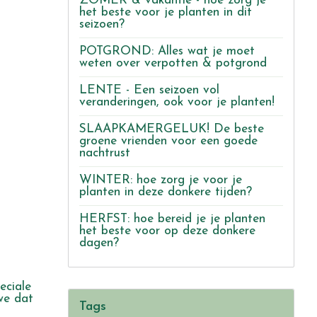
ZOMER & vakantie - hoe zorg je
het beste voor je planten in dit
seizoen?
POTGROND: Alles wat je moet
weten over verpotten & potgrond
LENTE - Een seizoen vol
veranderingen, ook voor je planten!
SLAAPKAMERGELUK! De beste
groene vrienden voor een goede
nachtrust
WINTER: hoe zorg je voor je
planten in deze donkere tijden?
HERFST: hoe bereid je je planten
het beste voor op deze donkere
dagen?
eciale
we dat
Tags