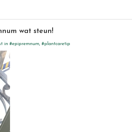
num wat steun!
st in
#epipremnum
,
#plantcaretip