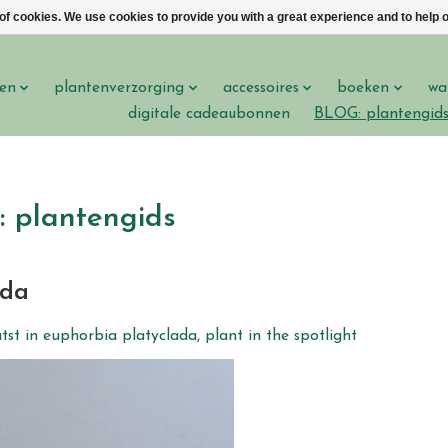
 of cookies. We use cookies to provide you with a great experience and to help o
en
plantenverzorging
accessoires
boeken
wa
digitale cadeaubonnen
BLOG: plantengid
 plantengids
ada
tst in
euphorbia platyclada
,
plant in the spotlight