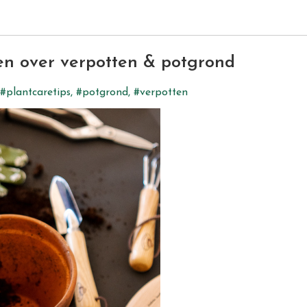
n over verpotten & potgrond
#plantcaretips
,
#potgrond
,
#verpotten