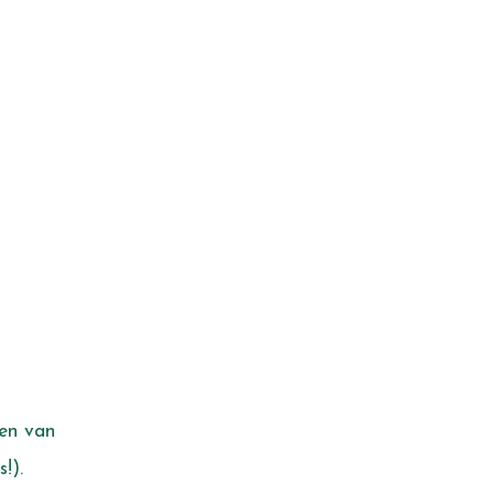
oen van
!).