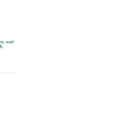
ns wat
ch
?