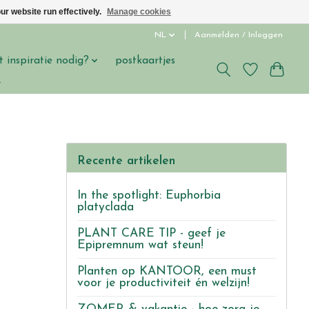
ur website run effectively.
Manage cookies
NL
Aanmelden / Inloggen
t inspiratie nodig?
postkaartjes
s
Recente artikelen
In the spotlight: Euphorbia
platyclada
PLANT CARE TIP - geef je
Epipremnum wat steun!
Planten op KANTOOR, een must
voor je productiviteit én welzijn!