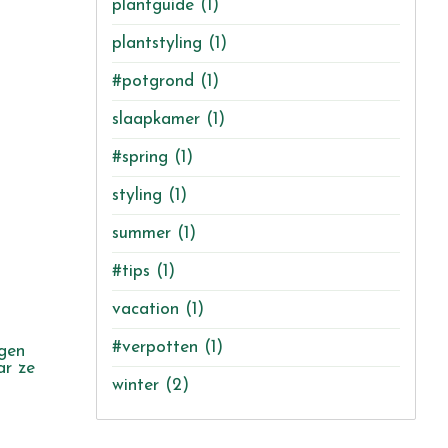
plantguide
(1)
plantstyling
(1)
#potgrond
(1)
slaapkamer
(1)
#spring
(1)
styling
(1)
summer
(1)
#tips
(1)
vacation
(1)
#verpotten
(1)
ogen
ar ze
winter
(2)