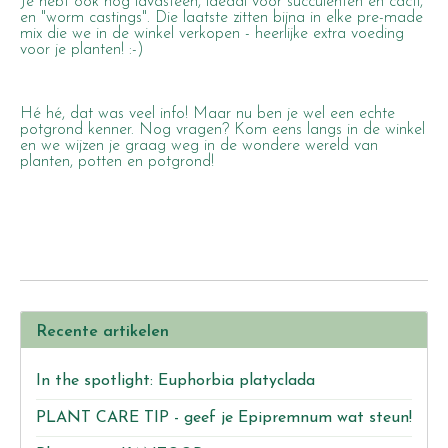
Je hebt ook nog lavasteen, ideaal voor succulenten en cacti,
en "worm castings". Die laatste zitten bijna in elke pre-made
mix die we in de winkel verkopen - heerlijke extra voeding
voor je planten! :-)
Hé hé, dat was veel info! Maar nu ben je wel een echte
potgrond kenner. Nog vragen? Kom eens langs in de winkel
en we wijzen je graag weg in de wondere wereld van
planten, potten en potgrond!
Recente artikelen
In the spotlight: Euphorbia platyclada
PLANT CARE TIP - geef je Epipremnum wat steun!