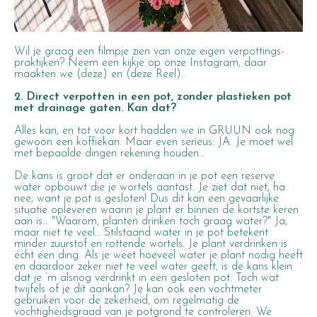
Wil je graag een filmpje zien van onze eigen verpottings-
praktijken? Neem een kijkje op onze Instagram, daar
maakten we (
deze
) en
(deze Reel)
.
2.
Direct verpotten in een pot, zonder plastieken pot
met drainage gaten. Kan dat?
Alles kan, en tot voor kort hadden we in GRUUN ook nog
gewoon een koffiekan. Maar even serieus: JA. Je moet wel
met bepaalde dingen rekening houden…
De kans is groot dat er onderaan in je pot een reserve
water opbouwt die je wortels aantast. Je ziet dat niet, ha
nee, want je pot is gesloten! Dus dit kan een gevaarlijke
situatie opleveren waarin je plant er binnen de kortste keren
aan is… "
Waarom, planten drinken toch graag water?"
Ja,
maar niet te veel… Stilstaand water in je pot betekent
minder zuurstof en rottende wortels. Je plant verdrinken is
écht een ding. Als je weet hoeveel water je plant nodig heeft
en daardoor zeker niet te veel water geeft, is de kans klein
dat je ‘m alsnog verdrinkt in een gesloten pot. Toch wat
twijfels of je dit aankan? Je kan ook een vochtmeter
gebruiken voor de zekerheid, om regelmatig de
vochtigheidsgraad van je potgrond te controleren. We