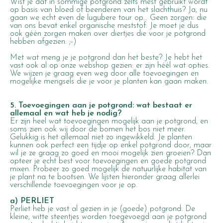
Wist je dat in sommige potgrond zelfs mest gebruikt wordt
op basis van bloed of beenderen van het slachthuis? Ja, nu
gaan we echt even de lugubere tour op… Geen zorgen: die
van ons bevat enkel organische meststof. Je moet je dus
ook géén zorgen maken over diertjes die voor je potgrond
hebben afgezien. ;-)
Met wat meng je je potgrond dan het beste? Je hebt het
vast ook al op onze webshop gezien: er zijn héél wat opties.
We wijzen je graag even weg door alle toevoegingen en
mogelijke mengsels die je voor je planten kan gaan maken.
5. Toevoegingen aan je potgrond: wat bestaat er
allemaal en wat heb je nodig?
Er zijn heel wat toevoegingen mogelijk aan je potgrond, en
soms zien ook wij door de bomen het bos niet meer.
Gelukkig is het allemaal niet zo ingewikkeld. Je planten
kunnen ook perfect een tijdje op enkel potgrond door, maar
wil je ze graag zo goed en mooi mogelijk zien groeien? Dan
opteer je echt best voor toevoegingen en goede potgrond
mixen. Probeer zo goed mogelijk de natuurlijke habitat van
je plant na te bootsen. We lijsten hieronder graag allerlei
verschillende toevoegingen voor je op.
a) PERLIET
Perliet heb je vast al gezien in je (goede) potgrond. De
kleine, witte steentjes worden toegevoegd aan je potgrond