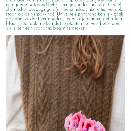
onderdeel van je hele verpottingsproces. Zorg wel dat je
een goede potgrond hebt - eentje zonder turf of al te veel
chemische toevoegingen (dit zie je helaas niet altijd vermeld
staan op de verpakking). Universele potgrond kan je - zoals
de naam al doet vermoeden - voor al je planten gebruiken.
Maar je zal ook merken dat je planten het veel beter doen
als je zelf een grondmix begint te maken.