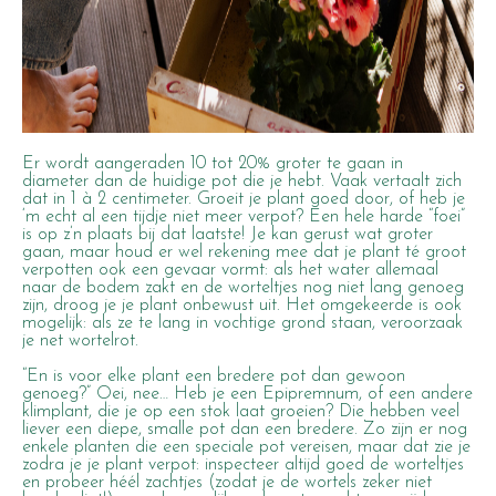
Er wordt aangeraden 10 tot 20% groter te gaan in
diameter dan de huidige pot die je hebt. Vaak vertaalt zich
dat in 1 à 2 centimeter. Groeit je plant goed door, of heb je
‘m echt al een tijdje niet meer verpot? Een hele harde “foei”
is op z’n plaats bij dat laatste! Je kan gerust wat groter
gaan, maar houd er wel rekening mee dat je plant té groot
verpotten ook een gevaar vormt: als het water allemaal
naar de bodem zakt en de worteltjes nog niet lang genoeg
zijn, droog je je plant onbewust uit. Het omgekeerde is ook
mogelijk: als ze te lang in vochtige grond staan, veroorzaak
je net wortelrot.
“En is voor elke plant een bredere pot dan gewoon
genoeg?”
Oei, nee… Heb je een Epipremnum, of een andere
klimplant, die je op een stok laat groeien? Die hebben veel
liever een diepe, smalle pot dan een bredere. Zo zijn er nog
enkele planten die een speciale pot vereisen, maar dat zie je
zodra je je plant verpot: inspecteer altijd goed de worteltjes
en probeer héél zachtjes (zodat je de wortels zeker niet