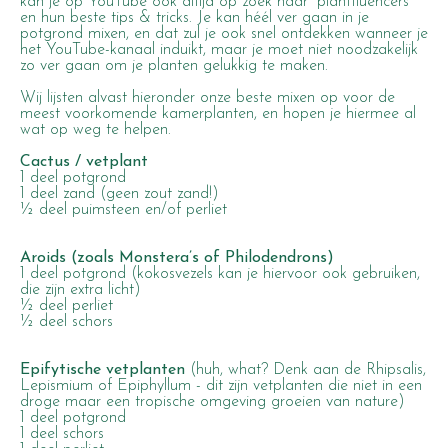
kan je op YouTube ook altijd op zoek naar “plantfluencers”
en hun beste tips & tricks. Je kan héél ver gaan in je
potgrond mixen, en dat zul je ook snel ontdekken wanneer je
het YouTube-kanaal induikt, maar je moet niet noodzakelijk
zo ver gaan om je planten gelukkig te maken.
Wij lijsten alvast hieronder onze beste mixen op voor de
meest voorkomende kamerplanten, en hopen je hiermee al
wat op weg te helpen.
Cactus / vetplant
1 deel potgrond
1 deel zand (geen zout zand!)
½ deel puimsteen en/of perliet
Aroids (zoals Monstera’s of Philodendrons)
1 deel potgrond (kokosvezels kan je hiervoor ook gebruiken,
die zijn extra licht)
½ deel perliet
½ deel schors
Epifytische vetplanten
(huh, what? Denk aan de Rhipsalis,
Lepismium of Epiphyllum - dit zijn vetplanten die niet in een
droge maar een tropische omgeving groeien van nature)
1 deel potgrond
1 deel schors