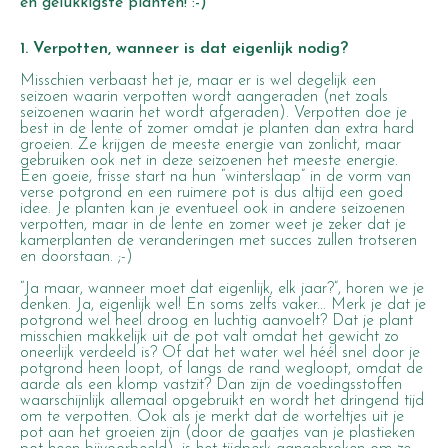
en gelukkigste planten! :-)
1. Verpotten, wanneer is dat eigenlijk nodig?
Misschien verbaast het je, maar er is wel degelijk een
seizoen waarin verpotten wordt aangeraden (net zoals
seizoenen waarin het wordt afgeraden). Verpotten doe je
best in de lente of zomer omdat je planten dan extra hard
groeien. Ze krijgen de meeste energie van zonlicht, maar
gebruiken ook net in deze seizoenen het meeste energie.
Een goeie, frisse start na hun “winterslaap” in de vorm van
verse potgrond en een ruimere pot is dus altijd een goed
idee. Je planten kan je eventueel ook in andere seizoenen
verpotten, maar in de lente en zomer weet je zeker dat je
kamerplanten de veranderingen met succes zullen trotseren
en doorstaan. ;-)
“Ja maar, wanneer moet dat eigenlijk, elk jaar?”
, horen we je
denken. Ja, eigenlijk wel! En soms zelfs vaker... Merk je dat je
potgrond wel heel droog en luchtig aanvoelt? Dat je plant
misschien makkelijk uit de pot valt omdat het gewicht zo
oneerlijk verdeeld is? Of dat het water wel héél snel door je
potgrond heen loopt, of langs de rand wegloopt, omdat de
aarde als een klomp vastzit? Dan zijn de voedingsstoffen
waarschijnlijk allemaal opgebruikt en wordt het dringend tijd
om te verpotten. Ook als je merkt dat de worteltjes uit je
pot aan het groeien zijn (door de gaatjes van je plastieken