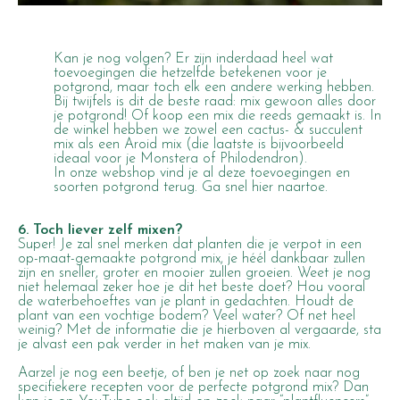
Kan je nog volgen? Er zijn inderdaad heel wat
toevoegingen die hetzelfde betekenen voor je
potgrond, maar toch elk een andere werking hebben.
Bij twijfels is dit de beste raad: mix gewoon alles door
je potgrond! Of koop een mix die reeds gemaakt is. In
de winkel hebben we zowel een cactus- & succulent
mix als een Aroid mix (die laatste is bijvoorbeeld
ideaal voor je Monstera of Philodendron).
In onze webshop vind je al deze toevoegingen en
soorten potgrond terug.
Ga snel hier naartoe.
6. Toch liever zelf mixen?
Super! Je zal snel merken dat planten die je verpot in een
op-maat-gemaakte potgrond mix, je héél dankbaar zullen
zijn en sneller, groter en mooier zullen groeien. Weet je nog
niet helemaal zeker hoe je dit het beste doet? Hou vooral
de waterbehoeftes van je plant in gedachten. Houdt de
plant van een vochtige bodem? Veel water? Of net heel
weinig? Met de informatie die je hierboven al vergaarde, sta
je alvast een pak verder in het maken van je mix.
Aarzel je nog een beetje, of ben je net op zoek naar nog
specifiekere recepten voor de perfecte potgrond mix? Dan