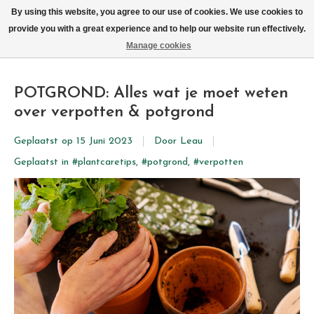
We leveren elke dag met de fiets in Brussel (behalve zon- & maandag)
By using this website, you agree to our use of cookies. We use cookies to
provide you with a great experience and to help our website run effectively.
Verlanglijst
Winkelwag
Manage cookies
POTGROND: Alles wat je moet weten
over verpotten & potgrond
Geplaatst op
15 Juni 2023
Door Leau
Geplaatst in
#plantcaretips
,
#potgrond
,
#verpotten