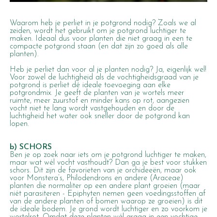
Waarom heb je perliet in je potgrond nodig? Zoals we al
zeiden, wordt het gebruikt om je potgrond luchtiger te
maken. Ideaal dus voor planten die niet graag in een te
compacte potgrond staan (en dat zijn zo goed als alle
planten).
Heb je perliet dan voor al je planten nodig? Ja, eigenlijk wel!
Voor zowel de luchtigheid als de vochtigheidsgraad van je
potgrond is perliet dé ideale toevoeging aan elke
potgrondmix. Je geeft de planten van je wortels meer
ruimte, meer zuurstof en minder kans op rot, aangezien
vocht niet te lang wordt vastgehouden en door de
luchtigheid het water ook sneller door de potgrond kan
lopen.
b) SCHORS
Ben je op zoek naar iets om je potgrond luchtiger te maken,
maar wat wél vocht vasthoudt? Dan ga je best voor stukken
schors. Dit zijn de favorieten van je orchideeën, maar ook
voor Monstera’s, Philodendrons en andere (Araceae)
planten die normaliter op een andere plant groeien (maar
niét parasiteren - Epiphyten nemen geen voedingsstoffen af
van de andere planten of bomen waarop ze groeien) is dit
de ideale bodem. Je grond wordt luchtiger en zo voorkom je