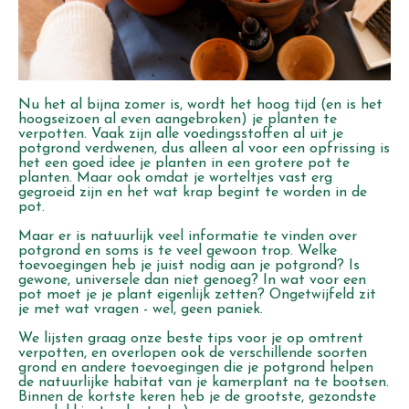
Nu het al bijna zomer is, wordt het hoog tijd (en is het
hoogseizoen al even aangebroken) je planten te
verpotten. Vaak zijn alle voedingsstoffen al uit je
potgrond verdwenen, dus alleen al voor een opfrissing is
het een goed idee je planten in een grotere pot te
planten. Maar ook omdat je worteltjes vast erg
gegroeid zijn en het wat krap begint te worden in de
pot.
Maar er is natuurlijk veel informatie te vinden over
potgrond en soms is te veel gewoon trop. Welke
toevoegingen heb je juist nodig aan je potgrond? Is
gewone, universele dan niet genoeg? In wat voor een
pot moet je je plant eigenlijk zetten? Ongetwijfeld zit
je met wat vragen - wel, geen paniek.
We lijsten graag onze beste tips voor je op omtrent
verpotten, en overlopen ook de verschillende soorten
grond en andere toevoegingen die je potgrond helpen
de natuurlijke habitat van je kamerplant na te bootsen.
Binnen de kortste keren heb je de grootste, gezondste