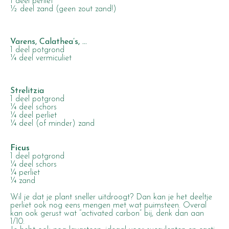
1 deel perliet
½ deel zand (geen zout zand!)
Varens, Calathea’s, …
1 deel potgrond
¼ deel vermiculiet
Strelitzia
1 deel potgrond
¼ deel schors
¼ deel perliet
¼ deel (of minder) zand
Ficus
1 deel potgrond
¼ deel schors
¼ perliet
¼ zand
Wil je dat je plant sneller uitdroogt? Dan kan je het deeltje
perliet ook nog eens mengen met wat puimsteen. Overal
kan ook gerust wat “activated carbon” bij, denk dan aan
1/10.