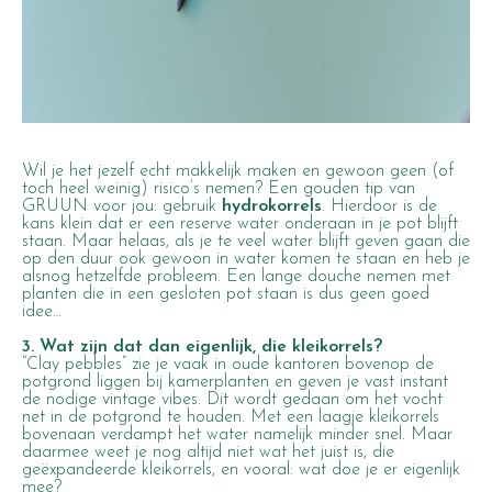
Wil je het jezelf echt makkelijk maken en gewoon geen (of
toch heel weinig) risico’s nemen? Een gouden tip van
GRUUN voor jou: gebruik
hydrokorrels
. Hierdoor is de
kans klein dat er een reserve water onderaan in je pot blijft
staan. Maar helaas, als je te veel water blijft geven gaan die
op den duur ook gewoon in water komen te staan en heb je
alsnog hetzelfde probleem. Een lange douche nemen met
planten die in een gesloten pot staan is dus geen goed
idee…
3. Wat zijn dat dan eigenlijk, die kleikorrels?
“Clay pebbles” zie je vaak in oude kantoren bovenop de
potgrond liggen bij kamerplanten en geven je vast instant
de nodige vintage vibes. Dit wordt gedaan om het vocht
net in de potgrond te houden. Met een laagje kleikorrels
bovenaan verdampt het water namelijk minder snel. Maar
daarmee weet je nog altijd niet wat het juist is, die
geëxpandeerde kleikorrels, en vooral: wat doe je er eigenlijk
mee?