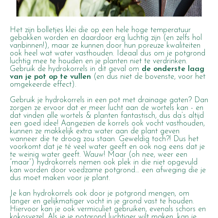
Het zijn bolletjes klei die op een hele hoge temperatuur
gebakken worden en daardoor erg luchtig zijn (en zelfs hol
vanbinnen!), maar ze kunnen door hun poreuze kwaliteiten
ook heel wat water vasthouden. Ideaal dus om je potgrond
luchtig mee te houden en je planten niet te verdrinken.
Gebruik de hydrokorrels in dit geval om
de onderste laag
van je pot op te vullen
(en dus niet de bovenste, voor het
omgekeerde effect).
Gebruik je hydrokorrels in een pot met drainage gaten? Dan
zorgen ze ervoor dat er meer lucht aan de wortels kan - en
dat vinden alle wortels & planten fantastisch, dus da’s altijd
een goed idee! Aangezien de korrels ook vocht vasthouden,
kunnen ze makkelijk extra water aan de plant geven
wanneer die te droog zou staan. Geweldig toch?! Dus het
voorkomt dat je té veel water geeft en ook nog eens dat je
te weinig water geeft. Wauw! Maar (
oh nee, weer een
“maar”
) hydrokorrels nemen ook plek in die niet opgevuld
kan worden door voedzame potgrond… een afweging die je
dus moet maken voor je plant.
Je kan hydrokorrels ook door je potgrond mengen, om
langer en gelijkmatiger vocht in je grond vast te houden.
Hiervoor kan je ook vermiculiet gebruiken, evenals schors en
kokosvezel. Als je je potgrond luchtiger wilt maken, kan je