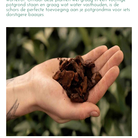
wortelrot. Omdat deze planten wél graag in een vochtige
potgrond staan en graag wat water vasthouden, is de
schors de perfecte toevoeging aan je potgrondmix voor iets
dorstigere baasjes.