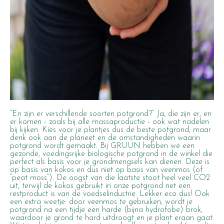
“En zijn er verschillende soorten potgrond?”
Ja, die zijn er, en
er komen - zoals bij alle massaproductie - ook wat nadelen
bij kijken. Kies voor je plantjes dus de beste potgrond, maar
denk ook aan de planeet en de omstandigheden waarin
potgrond wordt gemaakt. Bij GRUUN hebben we een
gezonde, voedingsrijke biologische potgrond in de winkel die
perfect als basis voor je grondmengsels kan dienen. Deze is
op basis van kokos en dus niet op basis van veenmos (of
“peat moss”). De oogst van die laatste stoot heel veel CO2
uit, terwijl de kokos gebruikt in onze potgrond net een
restproduct is van de voedselindustrie. Lekker eco dus! Ook
een extra weetje: door veenmos te gebruiken, wordt je
potgrond na een tijdje een harde (bijna hydrofobe) brok,
waardoor je grond te hard uitdroogt en je plant eraan gaat.