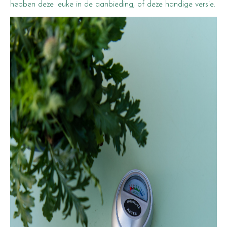
hebben
deze leuke
in de aanbieding, of
deze handige versie
.