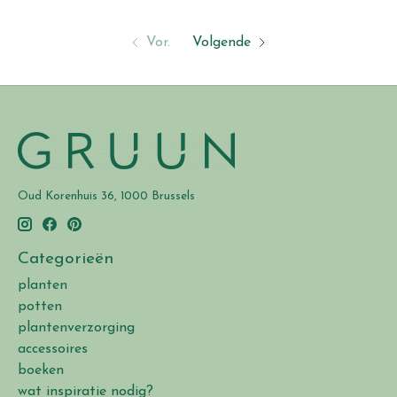
Vor.
Volgende
Oud Korenhuis 36, 1000 Brussels
Categorieën
planten
potten
plantenverzorging
accessoires
boeken
wat inspiratie nodig?