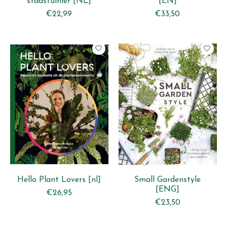
stadstuinier [NL]
[EN]
€22,99
€33,50
Hello Plant Lovers [nl]
Small Gardenstyle
[ENG]
€26,95
€23,50