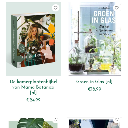
De kamerplantenbijbel
Groen in Glas [nl]
van Mama Botanica
€18,99
[nl]
€24,99