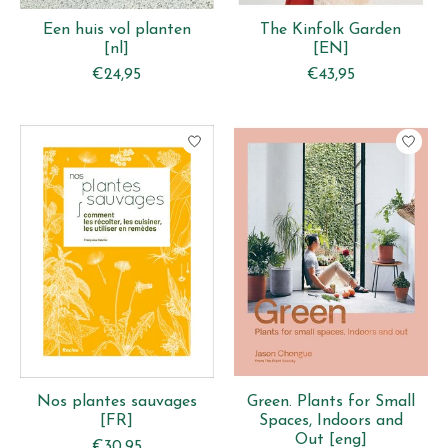
Een huis vol planten
The Kinfolk Garden
[nl]
[EN]
€24,95
€43,95
Nos plantes sauvages
Green. Plants for Small
[FR]
Spaces, Indoors and
Out [eng]
€30,95