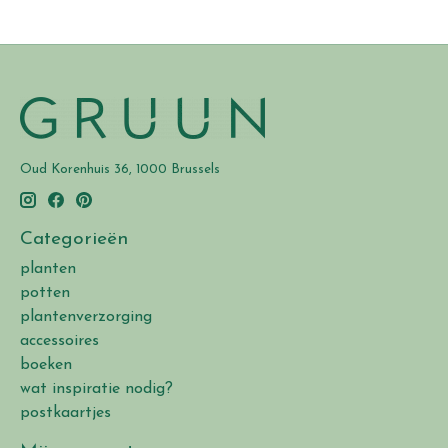
Oud Korenhuis 36, 1000 Brussels
Categorieën
planten
potten
plantenverzorging
accessoires
boeken
wat inspiratie nodig?
postkaartjes