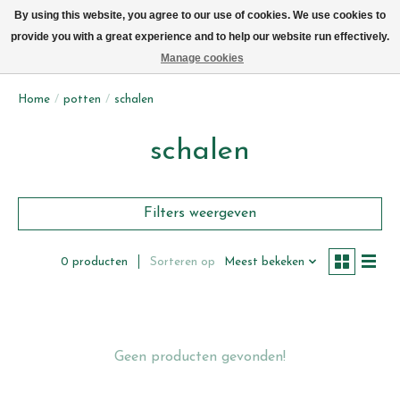
We leveren elke dag met de fiets in Brussel (behalve zon- & maandag)
By using this website, you agree to our use of cookies. We use cookies to
provide you with a great experience and to help our website run effectively.
Verlanglijst
Winkelwag
Manage cookies
Home
/
potten
/
schalen
schalen
Filters weergeven
Sorteren op
Meest bekeken
0 producten
Geen producten gevonden!