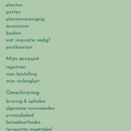
planten
potten
plantenverzorging
accessoires
boeken
wat inspiratie nodig?
postkaartjes
Mijn account
registreer
mijn bestelling
mijn verlanglijst
Omschrijving
levering & ophalen
algemene voorwaarden
privacybeleid
betaalmethodes
terracotta maattabel