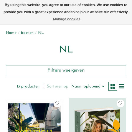
We leveren elke dag met de fiets in Brussel (behalve zon- & maandag)
By using this website, you agree to our use of cookies. We use cookies to
provide you with a great experience and to help our website run effectively.
Verlanglijst
Winkelwag
Manage cookies
Home
/
boeken
/
NL
NL
Filters weergeven
Sorteren op
Naam oplopend
13 producten