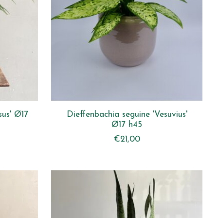
sus' Ø17
Dieffenbachia seguine 'Vesuvius'
Ø17 h45
€21,00