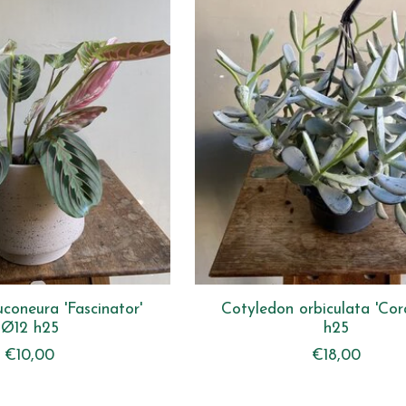
coneura 'Fascinator'
Cotyledon orbiculata 'Cor
Ø12 h25
h25
€10,00
€18,00