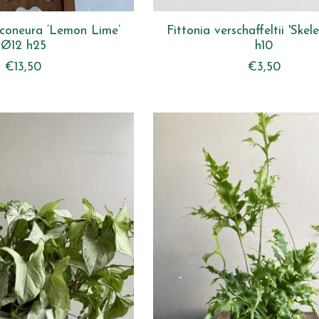
coneura ‘Lemon Lime’
Fittonia verschaffeltii 'Ske
Ø12 h25
h10
€13,50
€3,50