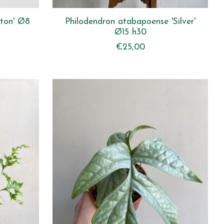
leton' Ø8
Philodendron atabapoense 'Silver'
Ø15 h30
€25,00