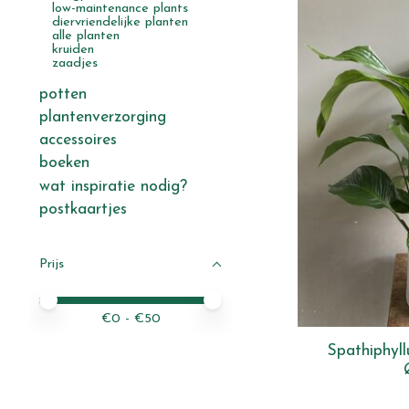
low-maintenance plants
diervriendelijke planten
alle planten
kruiden
zaadjes
potten
plantenverzorging
accessoires
boeken
wat inspiratie nodig?
postkaartjes
Prijs
Minimale prijswaarde
Price maximum value
€
0
- €
50
Spathiphyl