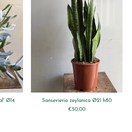
al' Ø14
Sansevieria zeylanica Ø21 h80
€50,00