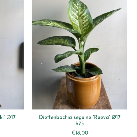
ki' ∅17
Dieffenbachia seguine 'Reeva' Ø17
h75
€18,00