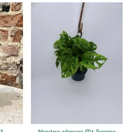
15
Monstera adansonii Ø14 (hanging