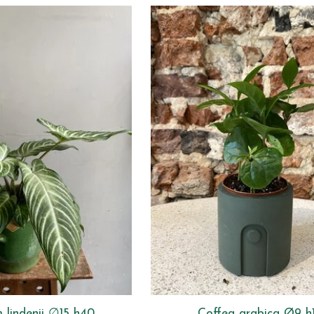
 lindenii ∅15 h40
Coffea arabica Ø9 h