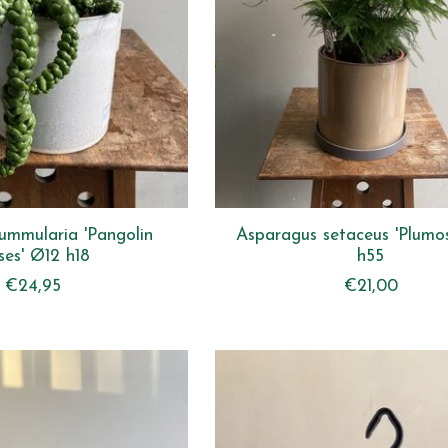
nummularia 'Pangolin
Asparagus setaceus 'Plumo
ses' Ø12 h18
h55
€24,95
€21,00