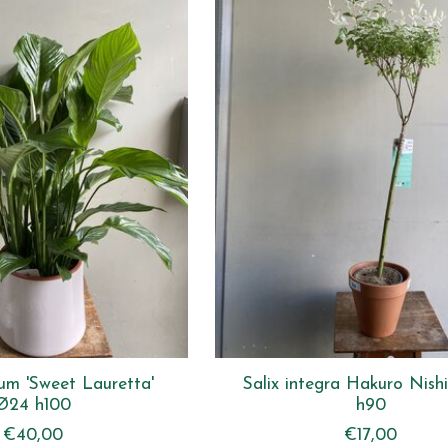
lum 'Sweet Lauretta'
Salix integra Hakuro Nishi
Ø24 h100
h90
€40,00
€17,00