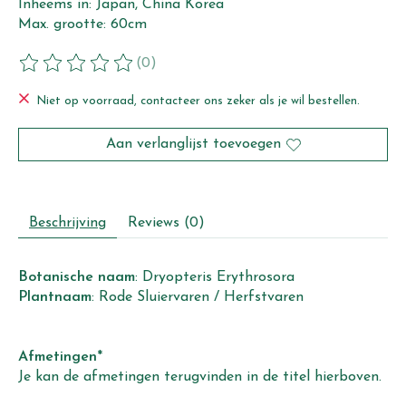
Inheems in: Japan, China Korea
Max. grootte: 60cm
(0)
De beoordeling van dit product is
0
van de 5
Niet op voorraad, contacteer ons zeker als je wil bestellen.
Aan verlanglijst toevoegen
Beschrijving
Reviews (0)
Botanische
naam
: Dryopteris Erythrosora
Plantnaam
: Rode Sluiervaren / Herfstvaren
Afmetingen
*
Je kan de afmetingen terugvinden in de titel hierboven.