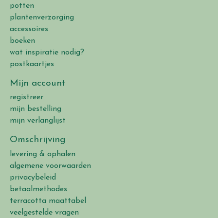
potten
plantenverzorging
accessoires
boeken
wat inspiratie nodig?
postkaartjes
Mijn account
registreer
mijn bestelling
mijn verlanglijst
Omschrijving
levering & ophalen
algemene voorwaarden
privacybeleid
betaalmethodes
terracotta maattabel
veelgestelde vragen