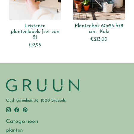
Leistenen
Plantenbak 60x25 h78
plantenlabels [set van
cm - Kaki
5]
€213,00
€9,95
Oud Korenhuis 36, 1000 Brussels
Categorieën
planten