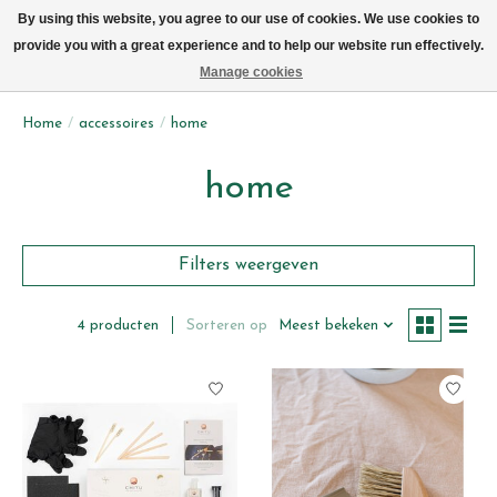
We leveren elke dag met de fiets in Brussel (behalve zon- & maandag)
By using this website, you agree to our use of cookies. We use cookies to
provide you with a great experience and to help our website run effectively.
Verlanglijst
Winkelwag
Manage cookies
Home
/
accessoires
/
home
home
Filters weergeven
Sorteren op
Meest bekeken
4 producten