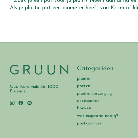
* Zoek je een pot voor je plant? Neem dan altijd een
Als je plastic pot een diameter heeft van 10 cm of kl
Categorieën
planten
potten
Oud Korenhuis 36, 1000
Brussels
plantenverzorging
accessoires
boeken
wat inspiratie nodig?
postkaartjes