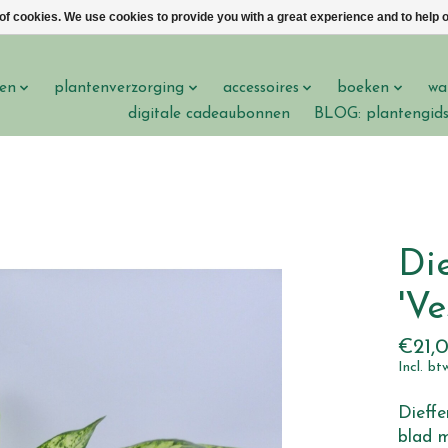
 of cookies. We use cookies to provide you with a great experience and to help o
en
plantenverzorging
accessoires
boeken
wa
digitale cadeaubonnen
BLOG: plantengid
Di
'Ve
€21,
Incl. bt
Dieff
blad m