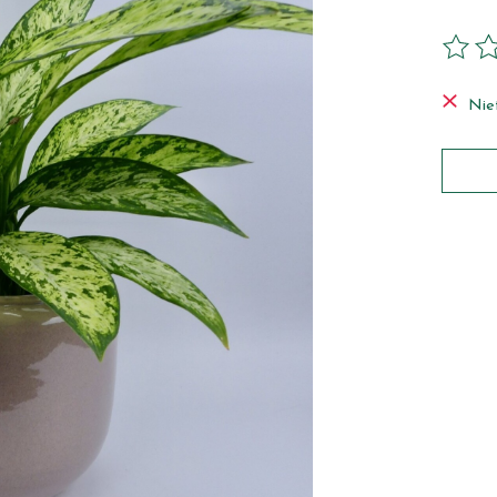
De beo
Niet