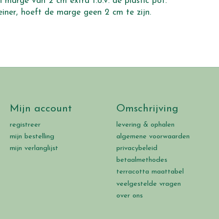
 marge van 2 cm extra t.o.v. de plastic pot.
einer, hoeft de marge geen 2 cm te zijn.
Mijn account
Omschrijving
registreer
levering & ophalen
mijn bestelling
algemene voorwaarden
mijn verlanglijst
privacybeleid
betaalmethodes
terracotta maattabel
veelgestelde vragen
over ons