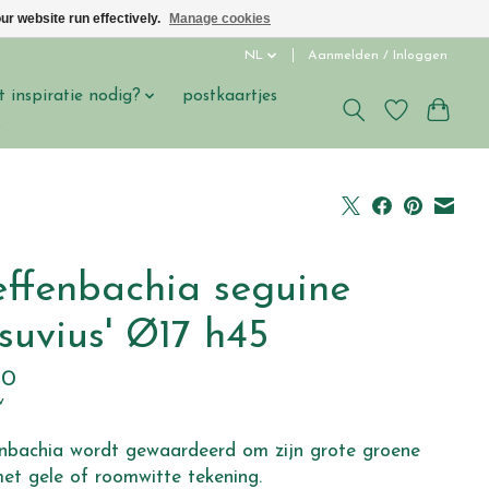
ur website run effectively.
Manage cookies
NL
Aanmelden / Inloggen
t inspiratie nodig?
postkaartjes
s
effenbachia seguine
suvius' Ø17 h45
00
w
enbachia wordt gewaardeerd om zijn grote groene
et gele of roomwitte tekening.