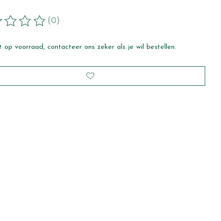
(0)
ordeling van dit product is
0
van de 5
 op voorraad, contacteer ons zeker als je wil bestellen.