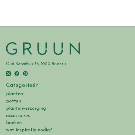
Oud Korenhuis 36, 1000 Brussels
Categorieën
planten
potten
plantenverzorging
accessoires
boeken
wat inspiratie nodig?