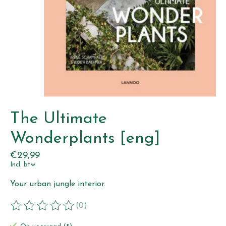
The Ultimate
Wonderplants [eng]
€29,99
Incl. btw
Your urban jungle interior.
(0)
De beoordeling van dit product is
0
van de 5