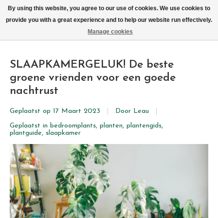
We leveren elke dag met de fiets in Brussel (behalve zon- & maandag)
By using this website, you agree to our use of cookies. We use cookies to
provide you with a great experience and to help our website run effectively.
Verlanglijst
Winkelwag
Manage cookies
SLAAPKAMERGELUK! De beste
groene vrienden voor een goede
nachtrust
Geplaatst op
17 Maart 2023
Door
Leau
Geplaatst in
bedroomplants
,
planten
,
plantengids
,
plantguide
,
slaapkamer