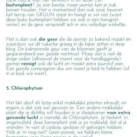
Deze had je vast niet verwacht in dit lijstje! Een
buitenplant
? Ja, een beetje, maar jasmijn kan je ook
binnen houden. Het is momenteel dan ook onze favoriet:
het terras van GRUUN staat én hangt er vol van (want
deze leuke buitenplant hebben we ook in een hangpot-
versie) en de geur verspreidt zich in ons volledige winkeltje.
Het is dan ook
die geur
die de jasmijn zo bekend maakt én
waardoor we dit ruikertje graag in de kijker zetten in deze
blog. De kalmerende geur van de bloemen geeft je
gegarandeerd een goede nachtrust. Maar dat is niet de
enige reden (alhoewel de meest voor de handliggende):
jasmijn
reinigt
ook de lucht en maakt extra zuurstof aan.
Een goede compagnon dus om naast je bed te hebben (of
in je bed, wie weet).
5. Chlorophytum
Het lijkt alsof dit lijstje enkel makkelijke planten inhoudt, en
ergens is dat ook wel gewoon zo. Een andere makkelijke
plant die je dichtbij wilt houden in je slaapkamer
voor extra
gezonde lucht
is namelijk de Chlorophytum. Je herkent ‘m
ongetwijfeld: deze kamerplant stek je zo makkelijk dat al je
vrienden ‘m vast al cadeau gedaan of gekregen hebben.
Heb je ‘m nog niet? Geen paniek, we hebben kleine