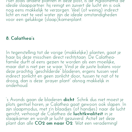
Net zoals andere planten in deze post, is de Aglaonema de
ideale slaappartner: hij reinigt en zuivert de lucht én is ook
nog eens makkelijk te verzorgen. Veel (of weinig) indirect
licht en niet te veel water zijn de ideale omstandigheden
voor een gelukkige (slaap)kamerplant.
8. Calathea’s
In tegenstelling tot de vorige (makkelijke) planten, gaat je
haar bij deze misschien direct rechtstaan. De Calathea-
familie durft al eens gezien te worden als een moeilijke,
maar dat is niet per se waar. Vind je de juiste balans voor
deze prachtig “
geschilderde
” bladeren, ergens tussen veel
indirect zonlicht en geen zonlicht door, tussen te nat of te
droog, dan is deze
“prayer plant”
alsnog makkelijk in
onderhoud.
‘s Avonds gaan de bladeren
dicht
. Schrik dus niet moest je
plots geritsel horen, je Calathea gaat gewoon ook slapen. In
zijn slaapmodus, met z’n blaadjes (of handjes) naar de lucht
gericht, verhoogt de Calathea de
luchtkwaliteit
in je
slaapkamer en wordt je lucht gezuiverd. Actief zet deze
plant dan alle
CO2 om naar O2
. Wat een verademing!