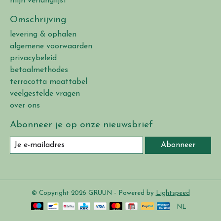
mijn verlanglijst
Omschrijving
levering & ophalen
algemene voorwaarden
privacybeleid
betaalmethodes
terracotta maattabel
veelgestelde vragen
over ons
Abonneer je op onze nieuwsbrief
Abonneer
© Copyright 2026 GRUUN - Powered by
Lightspeed
NL