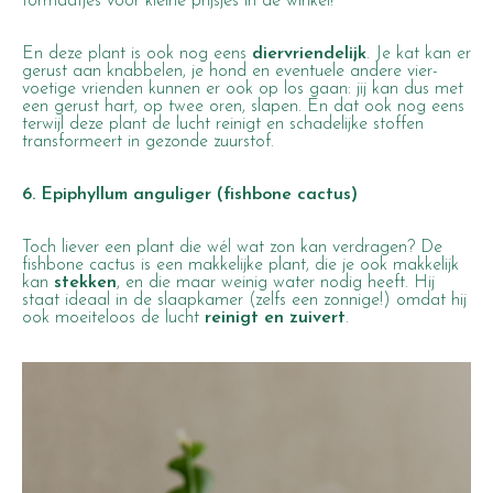
formaatjes voor kleine prijsjes
in de winkel
!
En deze plant is ook nog eens
diervriendelijk
. Je kat kan er
gerust aan knabbelen, je hond en eventuele andere vier-
voetige vrienden kunnen er ook op los gaan: jij kan dus met
een gerust hart, op twee oren, slapen. En dat ook nog eens
terwijl deze plant de lucht reinigt en schadelijke stoffen
transformeert in gezonde zuurstof.
6. Epiphyllum anguliger (fishbone cactus)
Toch liever een plant die wél wat zon kan verdragen? De
fishbone cactus is een makkelijke plant, die je ook makkelijk
kan
stekken
, en die maar weinig water nodig heeft. Hij
staat ideaal in de slaapkamer (zelfs een zonnige!) omdat hij
ook moeiteloos de lucht
reinigt en zuivert
.