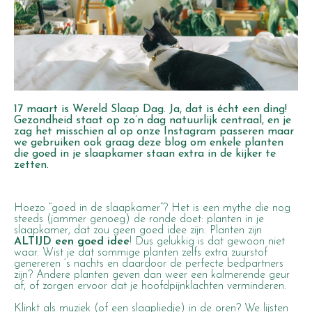
17 maart is Wereld Slaap Dag. Ja, dat is écht een ding!
Gezondheid staat op zo’n dag natuurlijk centraal, en je
zag het misschien al op onze Instagram passeren maar
we gebruiken ook graag deze blog om enkele planten
die goed in je slaapkamer staan extra in de kijker te
zetten.
Hoezo
“goed in de slaapkamer”
? Het is een mythe die nog
steeds (jammer genoeg) de ronde doet: planten in je
slaapkamer, dat zou geen goed idee zijn. Planten zijn
ALTIJD een goed idee
! Dus gelukkig is dat gewoon niet
waar. Wist je dat sommige planten zelfs extra zuurstof
genereren ‘s nachts en daardoor de perfecte bedpartners
zijn? Andere planten geven dan weer een kalmerende geur
af, of zorgen ervoor dat je hoofdpijnklachten verminderen.
Klinkt als muziek (of een slaapliedje) in de oren? We lijsten