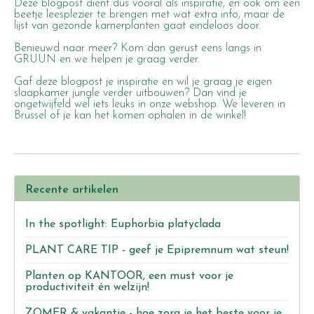
Deze blogpost dient dus vooral als inspiratie, en ook om een
beetje leesplezier te brengen met wat extra info, maar de
lijst van gezonde kamerplanten gaat eindeloos door.
Benieuwd naar meer? Kom dan gerust eens langs in
GRUUN en we helpen je graag verder.
Gaf deze blogpost je inspiratie en wil je graag je eigen
slaapkamer jungle verder uitbouwen? Dan vind je
ongetwijfeld wel iets leuks in
onze webshop
. We leveren in
Brussel of je kan het komen ophalen in de winkel!
Recente artikelen
In the spotlight: Euphorbia platyclada
PLANT CARE TIP - geef je Epipremnum wat steun!
Planten op KANTOOR, een must voor je
productiviteit én welzijn!
ZOMER & vakantie - hoe zorg je het beste voor je