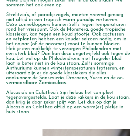
welke planten mogen zeker niét in de kou staan? We
sommen het ook even op.
Strelitzia’s, of paradijsvogels, moeten vreemd genoeg
niet altijd in een tropisch warm paradijs vertoeven.
Deze zonnekloppers kunnen zelfs tegen temperaturen
rond het vriespunt. Ook de Monstera, goede tropische
klassieker, kan tegen een koud stootje. Ook cactussen
en vetplanten hebben een kouder seizoen nodig, om in
het najaar (of de nazomer) mooi te kunnen bloeien.
Heb je een makkelijk te verzorgen Philodendron met
een sterk blad? Dan kan deze ongetwijfeld ook tegen de
kou. Let wel op: de Philodendrons met fragieler blad
laat je beter niet in de kou staan. Zelfs sommige
Anthuriums kunnen wintertemperaturen trotseren, en
uiteraard zijn er de goede klassiekers die alles
aankunnen: de Sansevieria, Dracaena, Yucca en de on-
vermoordbare Zamioculcas.
Alocasia’s en Calathea’s zijn helaas het compleet
tegenovergestelde. Laat je deze rakkers in de kou staan,
dan krijg je daar zeker spijt van. Let dus op dat je
Alocasia en Calathea altijd op een warm(er) plekje in
huis staan.