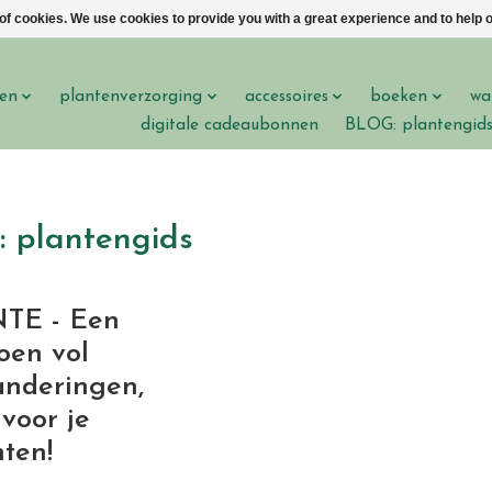
 of cookies. We use cookies to provide you with a great experience and to help o
en
plantenverzorging
accessoires
boeken
wa
digitale cadeaubonnen
BLOG: plantengid
 plantengids
TE - Een
oen vol
anderingen,
voor je
nten!