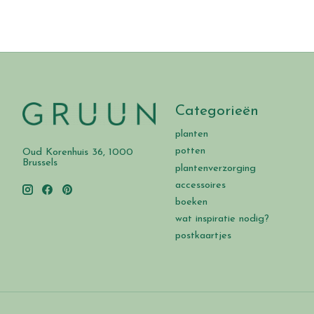
Categorieën
planten
potten
Oud Korenhuis 36, 1000
Brussels
plantenverzorging
accessoires
boeken
wat inspiratie nodig?
postkaartjes