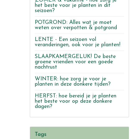
ZOMER & vakantie - hoe zorg je
het beste voor je planten in dit
seizoen?
POTGROND: Alles wat je moet
weten over verpotten & potgrond
LENTE - Een seizoen vol
veranderingen, ook voor je planten!
SLAAPKAMERGELUK! De beste
groene vrienden voor een goede
nachtrust
WINTER: hoe zorg je voor je
planten in deze donkere tijden?
HERFST: hoe bereid je je planten
het beste voor op deze donkere
dagen?
Tags
n