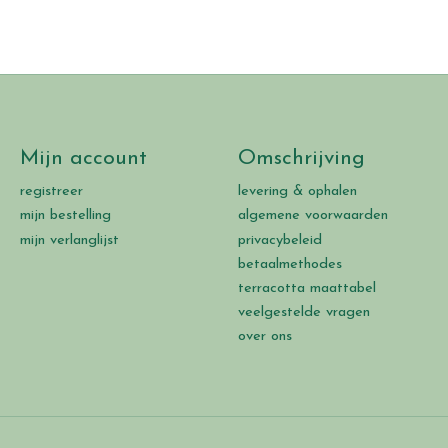
Mijn account
Omschrijving
registreer
levering & ophalen
mijn bestelling
algemene voorwaarden
mijn verlanglijst
privacybeleid
betaalmethodes
terracotta maattabel
veelgestelde vragen
over ons