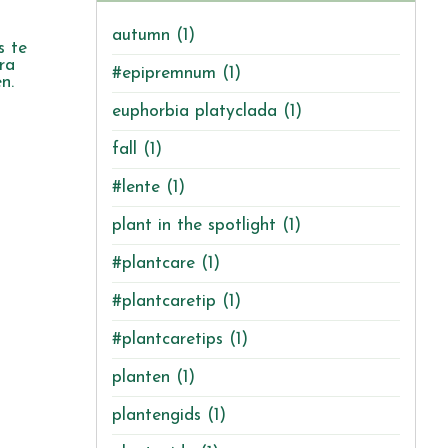
autumn
(1)
s te
ra
#epipremnum
(1)
n.
euphorbia platyclada
(1)
fall
(1)
#lente
(1)
plant in the spotlight
(1)
#plantcare
(1)
#plantcaretip
(1)
#plantcaretips
(1)
planten
(1)
plantengids
(1)