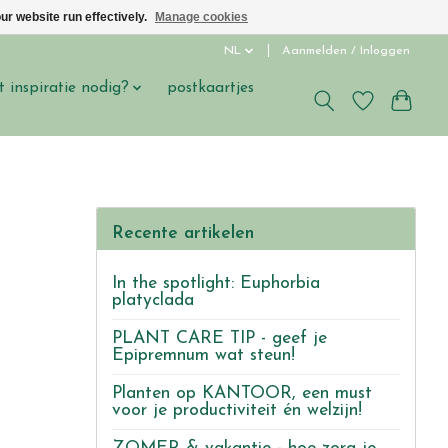
ur website run effectively.
Manage cookies
NL
Aanmelden / Inloggen
t inspiratie nodig?
postkaartjes
s
Recente artikelen
In the spotlight: Euphorbia
platyclada
PLANT CARE TIP - geef je
Epipremnum wat steun!
Planten op KANTOOR, een must
voor je productiviteit én welzijn!