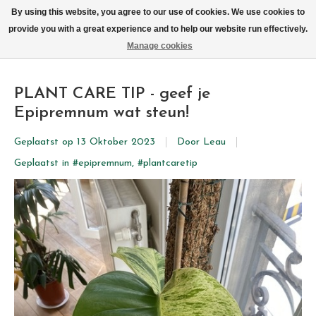
We leveren elke dag met de fiets in Brussel (behalve zon- & maandag)
By using this website, you agree to our use of cookies. We use cookies to
provide you with a great experience and to help our website run effectively.
Verlanglijst
Winkelwag
Manage cookies
PLANT CARE TIP - geef je
Epipremnum wat steun!
Geplaatst op
13 Oktober 2023
Door Leau
Geplaatst in
#epipremnum
,
#plantcaretip