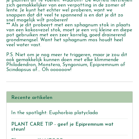
je planten uit te voeren. Waarom? De wortels herstellen
zich gemakkelijker van een verpotting in de zomer of
lente. Je kunt het echter wel proberen, want we
snappen dat dit veel te spannend is en dat je dit zo
snel mogelijk wilt proberen!
** Als je dit probeert met een sphagnum stok in plaats
van een kokosvezel stok, moet je een vrij kleine en diepe
pot gebruiken met een zeer korrelig, goed drainerend
grondmengsel. Want het sphagnum mos houdt heel
veel water vast.
P.S. Niet om je nog meer te triggeren, maar je zou dit
ook gemakkelijk kunnen doen met elke klimmende
Philodendron, Monstera, Syngonium, Epipremnum of
Scindapsus of... Oh oooooow!
Recente artikelen
In the spotlight: Euphorbia platyclada
PLANT CARE TIP - geef je Epipremnum wat
steun!