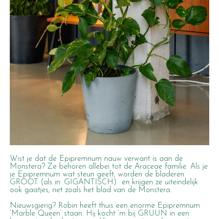
Wist je dat de Epipremnum nauw verwant is aan de
Monstera? Ze behoren allebei tot de Araceae familie. Als je
je Epipremnum wat steun geeft, worden de bladeren
GROOT (als in: GIGANTISCH) en krijgen ze uiteindelijk
ook gaatjes, net zoals het blad van de Monstera.
Nieuwsgierig? Robin heeft thuis een enorme Epipremnum
‘Marble Queen’ staan. Hij kocht ‘m bij GRUUN in een