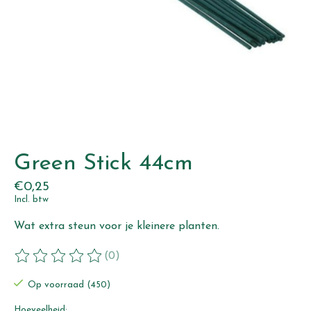
Green Stick 44cm
€0,25
Incl. btw
Wat extra steun voor je kleinere planten.
(0)
De beoordeling van dit product is
0
van de 5
Op voorraad (450)
Hoeveelheid: