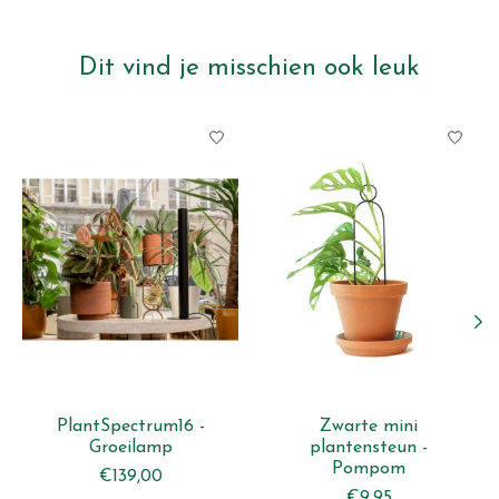
Dit vind je misschien ook leuk
Items van productcarrousel
PlantSpectrum16 -
Zwarte mini
Groeilamp
plantensteun -
Pompom
€139,00
€9,95