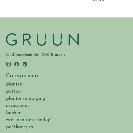
Oud Korenhuis 36, 1000 Brussels
Categorieën
planten
potten
plantenverzorging
accessoires
boeken
wat inspiratie nodig?
postkaartjes