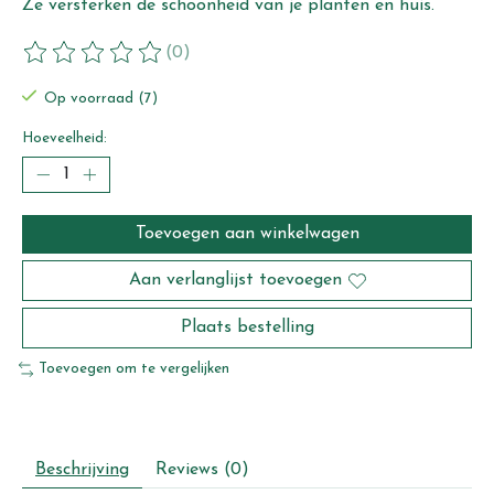
Ze versterken de schoonheid van je planten en huis.
(0)
De beoordeling van dit product is
0
van de 5
Op voorraad (7)
Hoeveelheid:
Toevoegen aan winkelwagen
Aan verlanglijst toevoegen
Plaats bestelling
Toevoegen om te vergelijken
Beschrijving
Reviews (0)