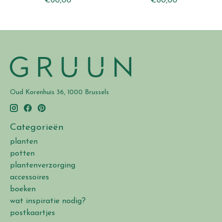
€60,00
€60,00
Oud Korenhuis 36, 1000 Brussels
Categorieën
planten
potten
plantenverzorging
accessoires
boeken
wat inspiratie nodig?
postkaartjes