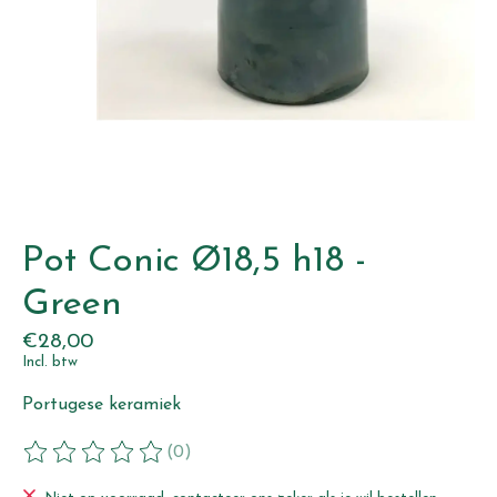
Pot Conic Ø18,5 h18 -
Green
€28,00
Incl. btw
Portugese keramiek
(0)
De beoordeling van dit product is
0
van de 5