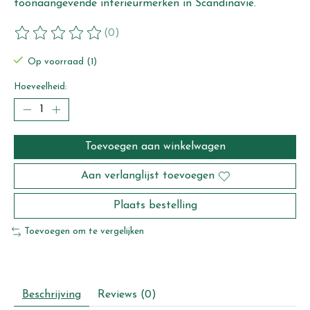
toonaangevende interieurmerken in Scandinavië.
(0)
De beoordeling van dit product is
0
van de 5
Op voorraad (1)
Hoeveelheid:
Toevoegen aan winkelwagen
Aan verlanglijst toevoegen
Plaats bestelling
Toevoegen om te vergelijken
Beschrijving
Reviews (0)