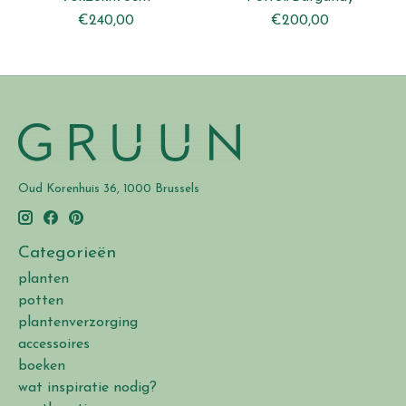
€240,00
€200,00
Oud Korenhuis 36, 1000 Brussels
Categorieën
planten
potten
plantenverzorging
accessoires
boeken
wat inspiratie nodig?