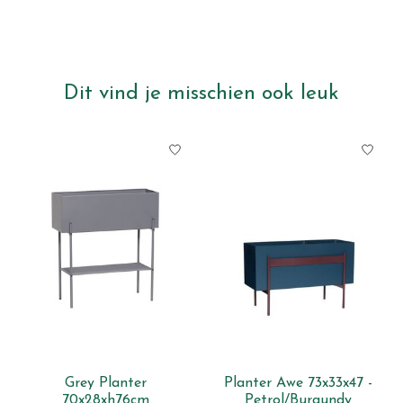
Dit vind je misschien ook leuk
Items van productcarrousel
Grey Planter
Planter Awe 73x33x47 -
70x28xh76cm
Petrol/Burgundy