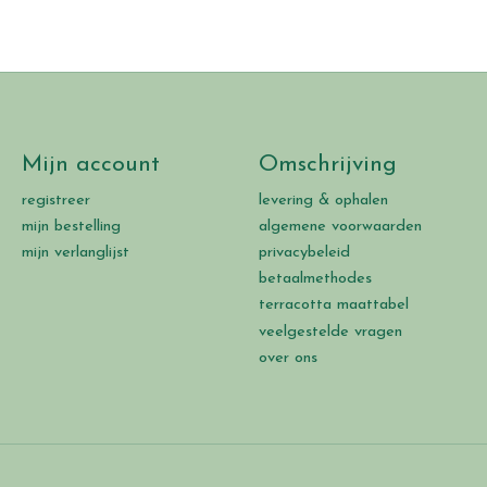
Mijn account
Omschrijving
registreer
levering & ophalen
mijn bestelling
algemene voorwaarden
mijn verlanglijst
privacybeleid
betaalmethodes
terracotta maattabel
veelgestelde vragen
over ons