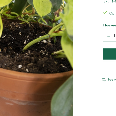
De beo
Op 
Hoeveel
Toev