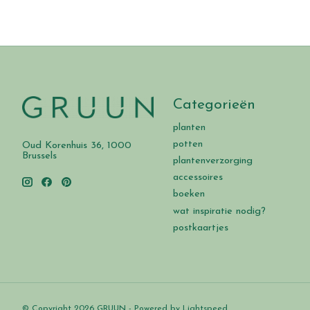
Categorieën
planten
potten
Oud Korenhuis 36, 1000
Brussels
plantenverzorging
accessoires
boeken
wat inspiratie nodig?
postkaartjes
© Copyright 2026 GRUUN - Powered by
Lightspeed