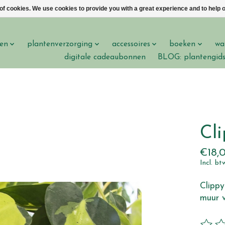
 of cookies. We use cookies to provide you with a great experience and to help o
en
plantenverzorging
accessoires
boeken
wa
digitale cadeaubonnen
BLOG: plantengid
Cl
€18,
Incl. bt
Clippy
muur v