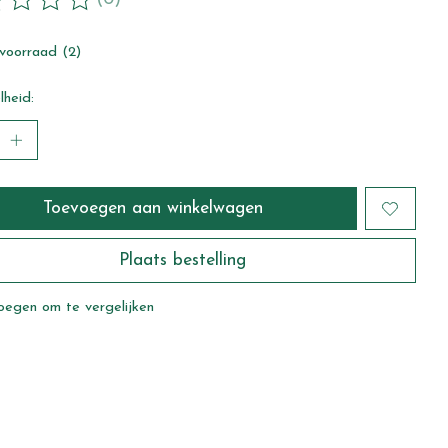
ordeling van dit product is
0
van de 5
voorraad (2)
heid:
Toevoegen aan winkelwagen
Plaats bestelling
oegen om te vergelijken