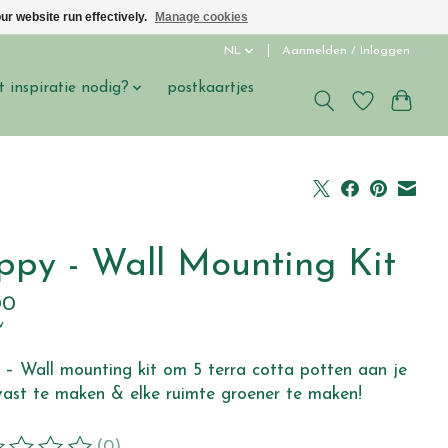
ur website run effectively.
Manage cookies
NL
Aanmelden / Inloggen
t inspiratie nodig?
postkaartjes
s
ippy - Wall Mounting Kit
00
w
 – Wall mounting kit om 5 terra cotta potten aan je
ast te maken & elke ruimte groener te maken!
(0)