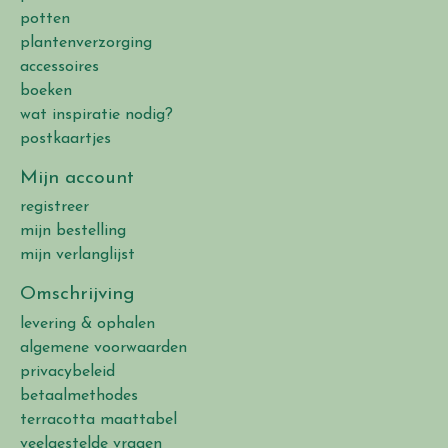
potten
plantenverzorging
accessoires
boeken
wat inspiratie nodig?
postkaartjes
Mijn account
registreer
mijn bestelling
mijn verlanglijst
Omschrijving
levering & ophalen
algemene voorwaarden
privacybeleid
betaalmethodes
terracotta maattabel
veelgestelde vragen