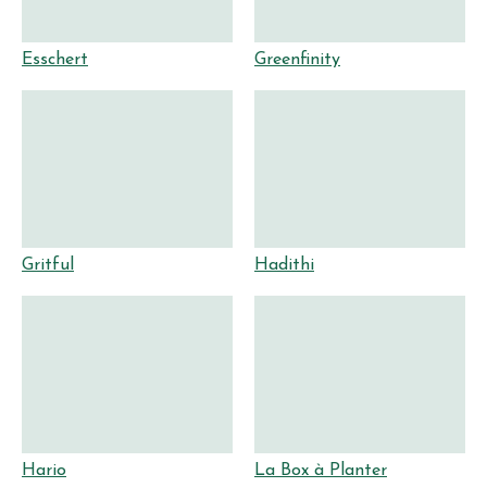
Esschert
Greenfinity
Gritful
Hadithi
Hario
La Box à Planter