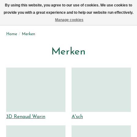
We leveren elke dag met de fiets in Brussel (behalve zon- & maandag)
By using this website, you agree to our use of cookies. We use cookies to
provide you with a great experience and to help our website run effectively.
Verlanglijst
Winkelwag
Manage cookies
Home
/
Merken
Merken
3D Renaud Warin
A'sch