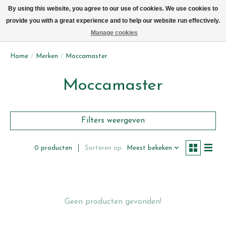
We leveren elke dag met de fiets in Brussel (behalve zon- & maandag)
By using this website, you agree to our use of cookies. We use cookies to
provide you with a great experience and to help our website run effectively.
Verlanglijst
Winkelwag
Manage cookies
Home
/
Merken
/
Moccamaster
Moccamaster
Filters weergeven
Sorteren op
Meest bekeken
0 producten
Geen producten gevonden!