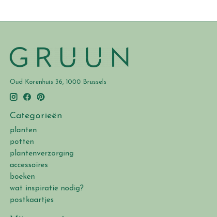
Oud Korenhuis 36, 1000 Brussels
Categorieën
planten
potten
plantenverzorging
accessoires
boeken
wat inspiratie nodig?
postkaartjes