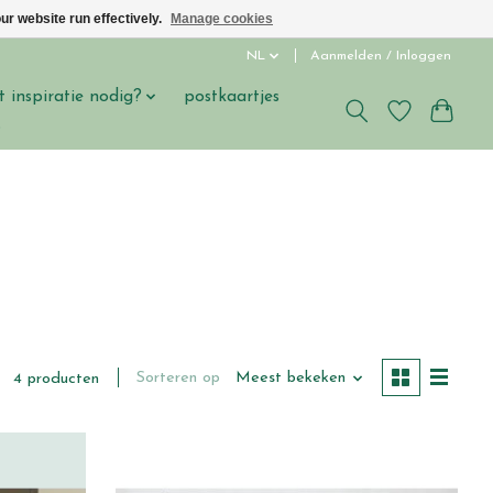
ur website run effectively.
Manage cookies
NL
Aanmelden / Inloggen
t inspiratie nodig?
postkaartjes
s
Sorteren op
Meest bekeken
4 producten