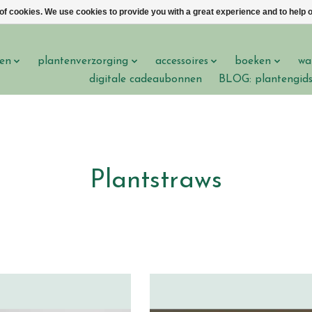
 of cookies. We use cookies to provide you with a great experience and to help o
en
plantenverzorging
accessoires
boeken
wa
digitale cadeaubonnen
BLOG: plantengid
Plantstraws