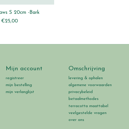
raws S 20cm -Bark
€25,00
Mijn account
Omschrijving
registreer
levering & ophalen
mijn bestelling
algemene voorwaarden
mijn verlanglijst
privacybeleid
betaalmethodes
terracotta maattabel
veelgestelde vragen
over ons