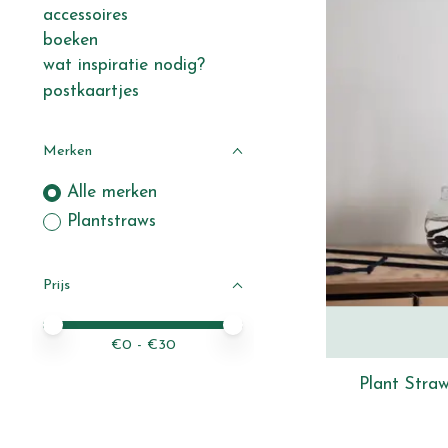
accessoires
boeken
wat inspiratie nodig?
postkaartjes
Merken
Alle merken
Plantstraws
Prijs
Minimale prijswaarde
Price maximum value
€
0
- €
30
Plant Stra