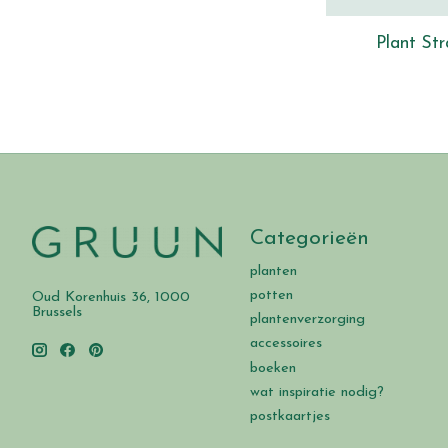
Plant St
Categorieën
planten
potten
Oud Korenhuis 36, 1000
Brussels
plantenverzorging
accessoires
boeken
wat inspiratie nodig?
postkaartjes