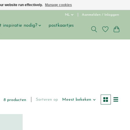
ur website run effectively.
Manage cookies
NL
Aanmelden / Inloggen
t inspiratie nodig?
postkaartjes
s
Sorteren op
Meest bekeken
8 producten