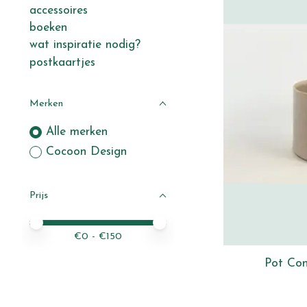
accessoires
boeken
wat inspiratie nodig?
postkaartjes
Merken
Alle merken
Cocoon Design
Prijs
Minimale prijswaarde
Price maximum value
€
0
- €
150
Pot Con