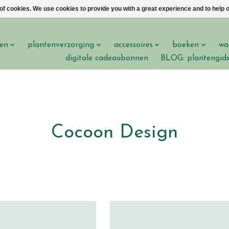
 of cookies. We use cookies to provide you with a great experience and to help o
en
plantenverzorging
accessoires
boeken
wa
digitale cadeaubonnen
BLOG: plantengid
Cocoon Design