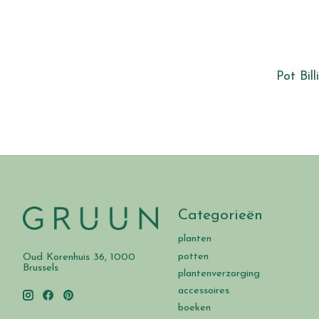
Pot Bill
Categorieën
planten
potten
Oud Korenhuis 36, 1000
Brussels
plantenverzorging
accessoires
boeken