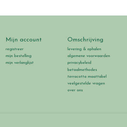
Mijn account
Omschrijving
registreer
levering & ophalen
mijn bestelling
algemene voorwaarden
mijn verlanglijst
privacybeleid
betaalmethodes
terracotta maattabel
veelgestelde vragen
over ons