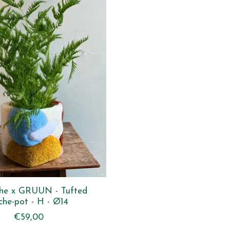
che x GRUUN - Tufted
che-pot - H - Ø14
€59,00