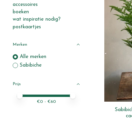
accessoires
boeken
wat inspiratie nodig?
postkaartjes
Merken
Alle merken
Sabibiche
Prijs
Minimale prijswaarde
Price maximum value
€
0
- €
60
Sabibi
ca