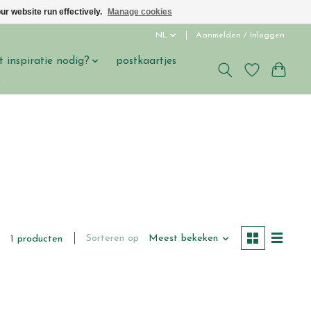
ur website run effectively.
Manage cookies
NL
Aanmelden / Inloggen
t inspiratie nodig?
postkaartjes
s
Sorteren op
Meest bekeken
1 producten