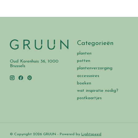
Categorieën
planten
potten
Oud Korenhuis 36, 1000
Brussels
plantenverzorging
accessoires
boeken
wat inspiratie nodig?
postkaartjes
© Copyright 2026 GRUUN - Powered by
Lightspeed