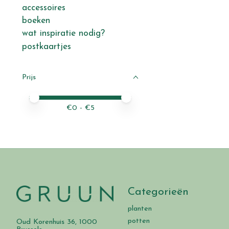
accessoires
boeken
wat inspiratie nodig?
postkaartjes
Prijs
Minimale prijswaarde
Price maximum value
€
0
- €
5
Categorieën
planten
potten
Oud Korenhuis 36, 1000