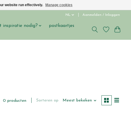
ur website run effectively.
Manage cookies
NL
Aanmelden / Inloggen
t inspiratie nodig?
postkaartjes
s
Sorteren op
Meest bekeken
0 producten