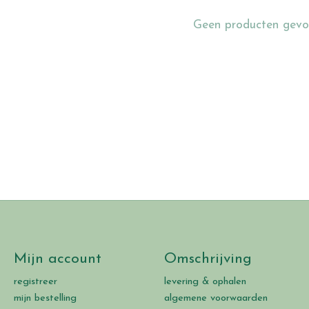
Geen producten gevo
Mijn account
Omschrijving
registreer
levering & ophalen
mijn bestelling
algemene voorwaarden