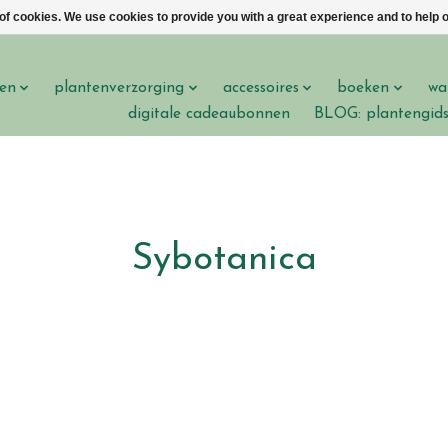
 of cookies. We use cookies to provide you with a great experience and to help o
en
plantenverzorging
accessoires
boeken
wa
digitale cadeaubonnen
BLOG: plantengid
Sybotanica