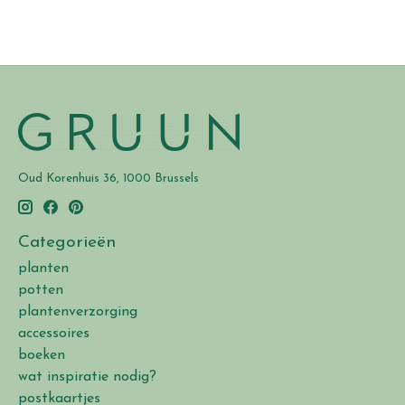
Oud Korenhuis 36, 1000 Brussels
Categorieën
planten
potten
plantenverzorging
accessoires
boeken
wat inspiratie nodig?
postkaartjes