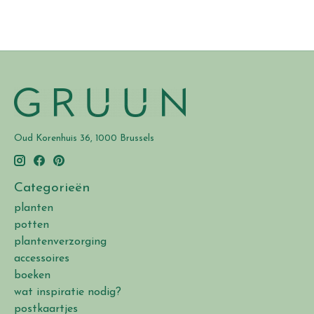
Oud Korenhuis 36, 1000 Brussels
Categorieën
planten
potten
plantenverzorging
accessoires
boeken
wat inspiratie nodig?
postkaartjes