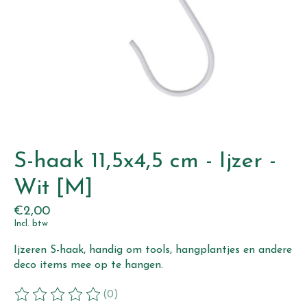
S-haak 11,5x4,5 cm - Ijzer -
Wit [M]
€2,00
Incl. btw
Ijzeren S-haak, handig om tools, hangplantjes en andere
deco items mee op te hangen.
(0)
De beoordeling van dit product is
0
van de 5