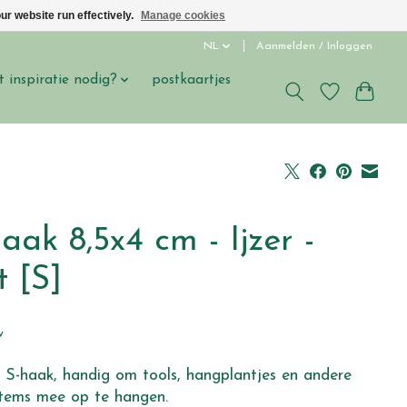
ur website run effectively.
Manage cookies
NL
Aanmelden / Inloggen
t inspiratie nodig?
postkaartjes
s
aak 8,5x4 cm - Ijzer -
t [S]
w
n S-haak, handig om tools, hangplantjes en andere
items mee op te hangen.