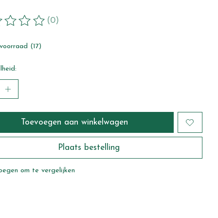
(0)
ordeling van dit product is
0
van de 5
voorraad (17)
heid:
Toevoegen aan winkelwagen
Plaats bestelling
oegen om te vergelijken