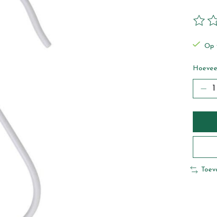
De beo
Op 
Hoeveel
Toev