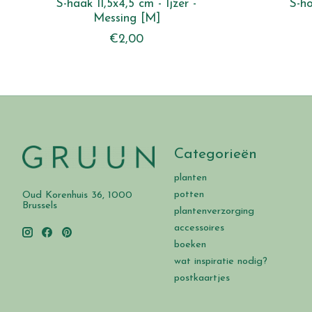
S-haak 11,5x4,5 cm - Ijzer -
S-h
Messing [M]
€2,00
Categorieën
planten
potten
Oud Korenhuis 36, 1000
Brussels
plantenverzorging
accessoires
boeken
wat inspiratie nodig?
postkaartjes