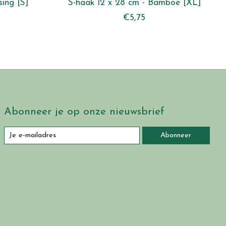
ing [S]
S-haak 12 x 28 cm - Bamboe [XL]
€5,75
Abonneer je op onze nieuwsbrief
Abonneer