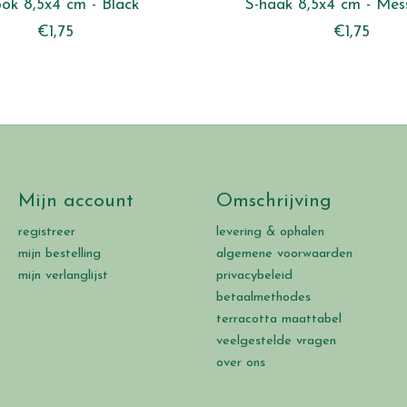
ook 8,5x4 cm - Black
S-haak 8,5x4 cm - Mess
€1,75
€1,75
Mijn account
Omschrijving
registreer
levering & ophalen
mijn bestelling
algemene voorwaarden
mijn verlanglijst
privacybeleid
betaalmethodes
terracotta maattabel
veelgestelde vragen
over ons