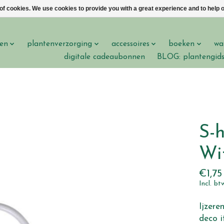
 of cookies. We use cookies to provide you with a great experience and to help o
en
plantenverzorging
accessoires
boeken
wa
digitale cadeaubonnen
BLOG: plantengid
S-h
Wi
€1,75
Incl. bt
Ijzere
deco 