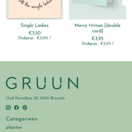
Single Ladies
Merry titmas [double
card]
€3,50
Stukprijs : €3,00 /
€3,95
Stukprijs : €3,95 /
Oud Korenhuis 36, 1000 Brussels
Categorieën
planten