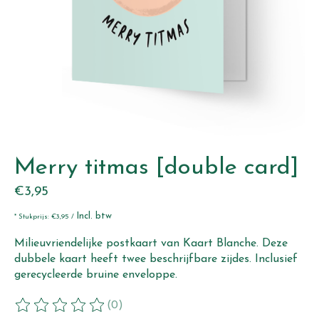
Merry titmas [double card]
€3,95
Incl. btw
* Stukprijs: €3,95 /
Milieuvriendelijke postkaart van Kaart Blanche. Deze
dubbele kaart heeft twee beschrijfbare zijdes. Inclusief
gerecycleerde bruine enveloppe.
(0)
De beoordeling van dit product is
0
van de 5