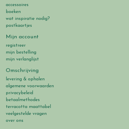
accessoires
boeken
wat inspiratie nodig?
postkaartjes
Mijn account
registreer
mijn bestelling
mijn verlanglijst
Omschrijving
levering & ophalen
algemene voorwaarden
privacybeleid
betaalmethodes
terracotta maattabel
veelgestelde vragen
over ons