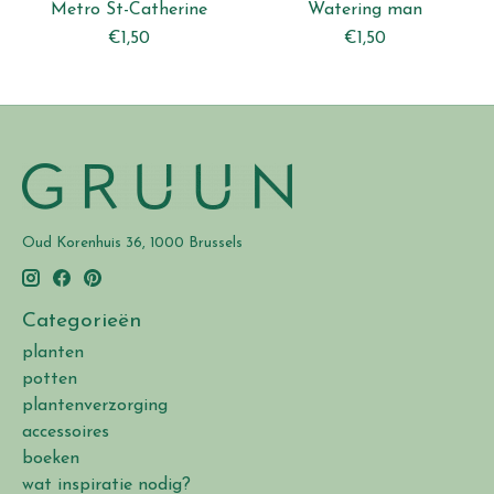
Metro St-Catherine
Watering man
€1,50
€1,50
Oud Korenhuis 36, 1000 Brussels
Categorieën
planten
potten
plantenverzorging
accessoires
boeken
wat inspiratie nodig?