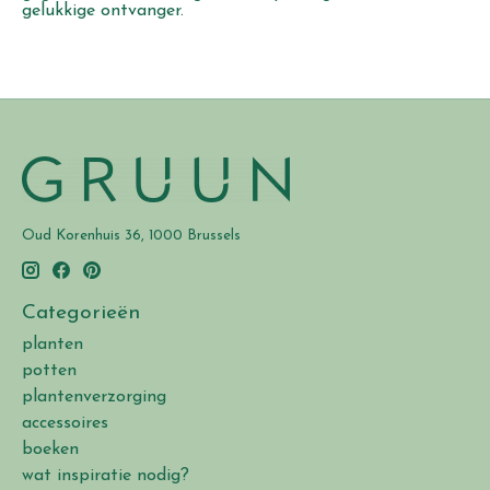
gelukkige ontvanger.
Oud Korenhuis 36, 1000 Brussels
Categorieën
planten
potten
plantenverzorging
accessoires
boeken
wat inspiratie nodig?