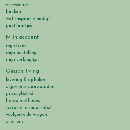
accessoires
boeken
wat inspiratie nodig?
postkaartjes
Mijn account
registreer
mijn bestelling
mijn verlanglijst
Omschrijving
levering & ophalen
algemene voorwaarden
privacybeleid
betaalmethodes
terracotta maattabel
veelgestelde vragen
over ons