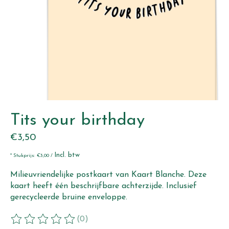
Tits your birthday
€3,50
Incl. btw
* Stukprijs: €3,00 /
Milieuvriendelijke postkaart van Kaart Blanche. Deze
kaart heeft één beschrijfbare achterzijde. Inclusief
gerecycleerde bruine enveloppe.
(0)
De beoordeling van dit product is
0
van de 5