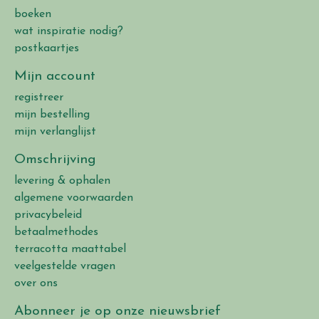
boeken
wat inspiratie nodig?
postkaartjes
Mijn account
registreer
mijn bestelling
mijn verlanglijst
Omschrijving
levering & ophalen
algemene voorwaarden
privacybeleid
betaalmethodes
terracotta maattabel
veelgestelde vragen
over ons
Abonneer je op onze nieuwsbrief