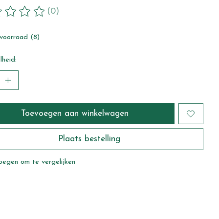
(0)
ordeling van dit product is
0
van de 5
voorraad (8)
heid:
Toevoegen aan winkelwagen
Plaats bestelling
oegen om te vergelijken