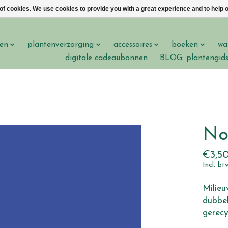
 of cookies. We use cookies to provide you with a great experience and to help o
en
plantenverzorging
accessoires
boeken
wa
digitale cadeaubonnen
BLOG: plantengid
No
€3,5
Incl. bt
Milieu
dubbel
gerecy