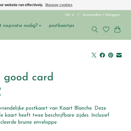
ur website run effectively.
Manage cookies
NL
Aanmelden / Inloggen
t inspiratie nodig?
postkaartjes
s
 good card
0
w
vriendelijke postkaart van Kaart Blanche. Deze
e kaart heeft twee beschrijfbare zijdes. Inclusief
cleerde bruine enveloppe.