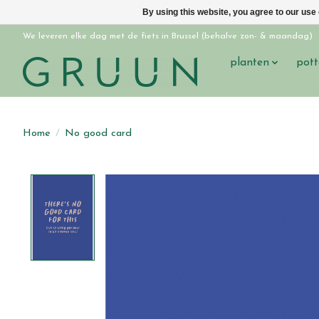
By using this website, you agree to our use
We leveren elke dag met de fiets in Brussel (behalve zon- & maandag)
planten
pott
Home
/
No good card
Product image slideshow Items