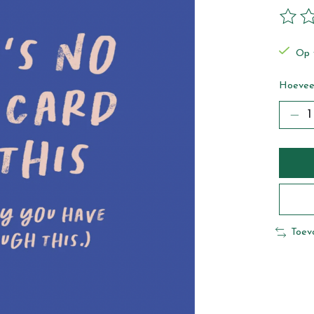
De beo
Op 
Hoeveel
Toev