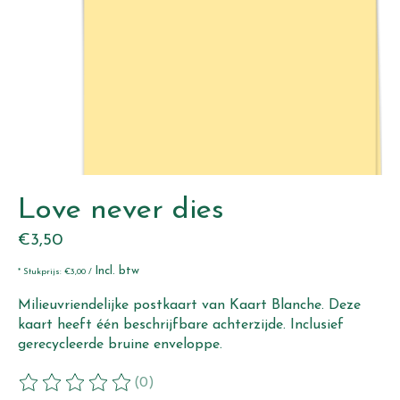
Love never dies
€3,50
Incl. btw
* Stukprijs: €3,00 /
Milieuvriendelijke postkaart van Kaart Blanche. Deze
kaart heeft één beschrijfbare achterzijde. Inclusief
gerecycleerde bruine enveloppe.
(0)
De beoordeling van dit product is
0
van de 5