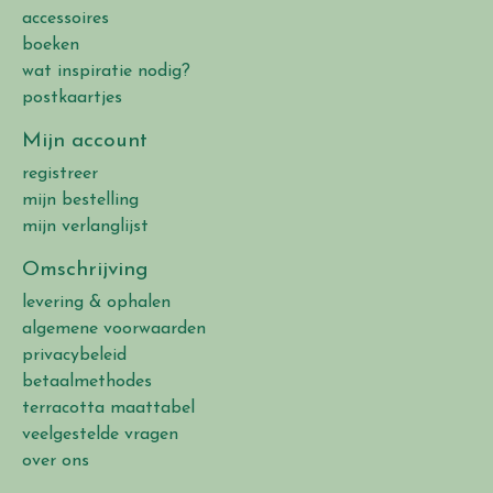
accessoires
boeken
wat inspiratie nodig?
postkaartjes
Mijn account
registreer
mijn bestelling
mijn verlanglijst
Omschrijving
levering & ophalen
algemene voorwaarden
privacybeleid
betaalmethodes
terracotta maattabel
veelgestelde vragen
over ons