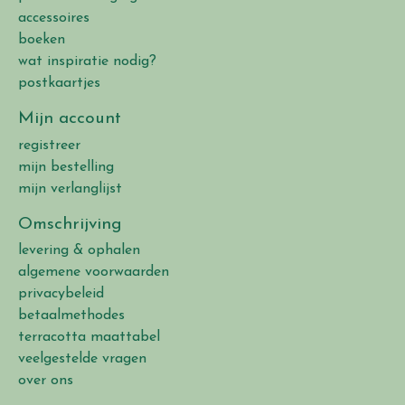
accessoires
boeken
wat inspiratie nodig?
postkaartjes
Mijn account
registreer
mijn bestelling
mijn verlanglijst
Omschrijving
levering & ophalen
algemene voorwaarden
privacybeleid
betaalmethodes
terracotta maattabel
veelgestelde vragen
over ons