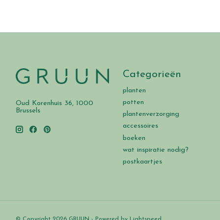
Categorieën
planten
potten
Oud Korenhuis 36, 1000
Brussels
plantenverzorging
accessoires
boeken
wat inspiratie nodig?
postkaartjes
© Copyright 2026 GRUUN - Powered by
Lightspeed