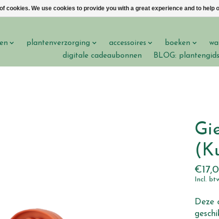
 of cookies. We use cookies to provide you with a great experience and to help o
en
plantenverzorging
accessoires
boeken
wa
digitale cadeaubonnen
BLOG: plantengid
Gi
(K
€17,
Incl. bt
Deze o
geschi