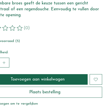
bare broes geeft de keuze tussen een gericht
traal of een regendouche. Eenvoudig te vullen door
te opening.
(0)
ordeling van dit product is
0
van de 5
voorraad (5)
heid:
Toevoegen aan winkelwagen
Plaats bestelling
oegen om te vergelijken