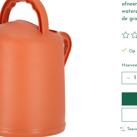
afneem
waters
de gro
De beo
Op 
Hoeveel
Toev