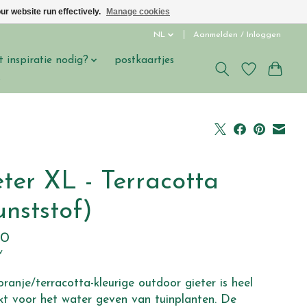
ur website run effectively.
Manage cookies
NL
Aanmelden / Inloggen
t inspiratie nodig?
postkaartjes
s
eter XL - Terracotta
unststof)
00
w
ranje/terracotta-kleurige outdoor gieter is heel
kt voor het water geven van tuinplanten. De