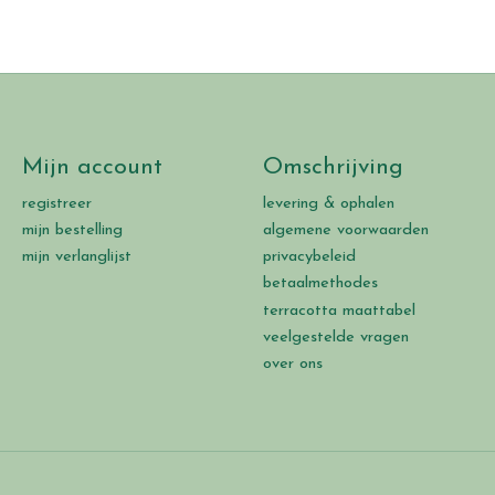
Mijn account
Omschrijving
registreer
levering & ophalen
mijn bestelling
algemene voorwaarden
mijn verlanglijst
privacybeleid
betaalmethodes
terracotta maattabel
veelgestelde vragen
over ons