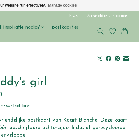
ur website run effectively.
Manage cookies
NL
Aanmelden / Inloggen
t inspiratie nodig?
postkaartjes
s
ddy's girl
0
Incl. btw
s: €3,00 /
vriendelijke postkaart van Kaart Blanche. Deze kaart
één beschrijfbare achterzijde. Inclusief gerecycleerde
 enveloppe.