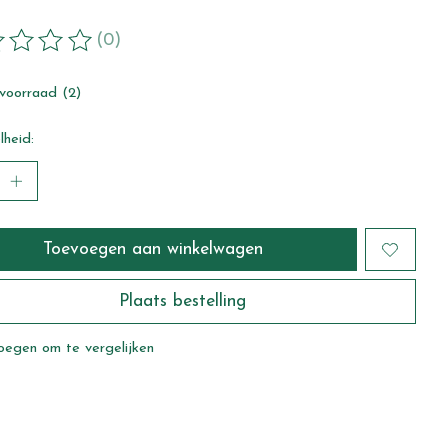
(0)
ordeling van dit product is
0
van de 5
voorraad (2)
heid:
Toevoegen aan winkelwagen
Plaats bestelling
oegen om te vergelijken