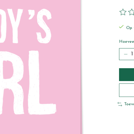
De beo
Op 
Hoeveel
Toev