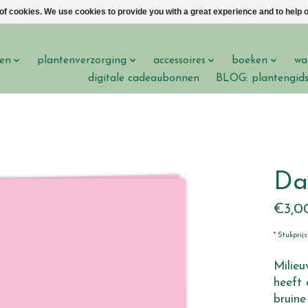
 of cookies. We use cookies to provide you with a great experience and to help o
en
plantenverzorging
accessoires
boeken
wa
digitale cadeaubonnen
BLOG: plantengid
Da
€3,0
* Stukprij
Milieu
heeft 
bruine