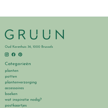
Oud Korenhuis 36, 1000 Brussels
Categorieën
planten
potten
plantenverzorging
accessoires
boeken
wat inspiratie nodig?
postkaartjes