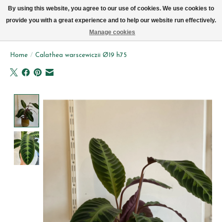
We leveren elke dag met de fiets in Brussel (behalve zon- & maandag)
By using this website, you agree to our use of cookies. We use cookies to
provide you with a great experience and to help our website run effectively.
Verlanglijst
Winkelwag
Manage cookies
Home
/
Calathea warscewiczii Ø19 h75
Product image slideshow Items