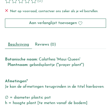
(0)
De beoordeling van dit product is
0
van de 5
Niet op voorraad, contacteer ons zeker als je wil bestellen.
Aan verlanglijst toevoegen
Beschrijving
Reviews (0)
Botanische naam:
Calathea 'Maui Queen'
Plantnaam:
gebedsplantje ("prayer plant")
Afmetingen*
Je kan de afmetingen terugvinden in de titel hierboven.
∅ = diameter plastic pot
h = hoogte plant [te meten vanaf de bodem]