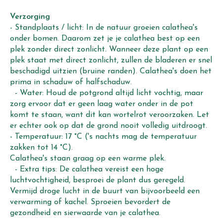
Verzorging
- Standplaats / licht: In de natuur groeien calathea's
onder bomen. Daarom zet je je calathea best op een
plek zonder direct zonlicht. Wanneer deze plant op een
plek staat met direct zonlicht, zullen de bladeren er snel
beschadigd uitzien (bruine randen). Calathea's doen het
prima in schaduw of halfschaduw.
- Water: Houd de potgrond altijd licht vochtig, maar
zorg ervoor dat er geen laag water onder in de pot
komt te staan, want dit kan wortelrot veroorzaken. Let
er echter ook op dat de grond nooit volledig uitdroogt.
- Temperatuur: 17 °C ('s nachts mag de temperatuur
zakken tot 14 °C).
Calathea's staan graag op een warme plek.
- Extra tips: De calathea vereist een hoge
luchtvochtigheid, besproei de plant dus geregeld.
Vermijd droge lucht in de buurt van bijvoorbeeld een
verwarming of kachel. Sproeien bevordert de
gezondheid en sierwaarde van je calathea.