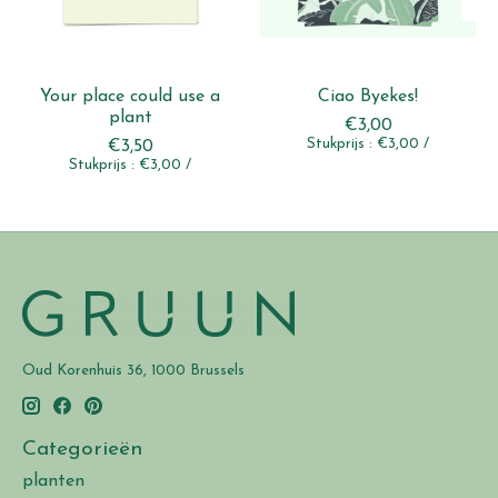
Your place could use a
Ciao Byekes!
plant
€3,00
Stukprijs : €3,00 /
€3,50
Stukprijs : €3,00 /
Oud Korenhuis 36, 1000 Brussels
Categorieën
planten