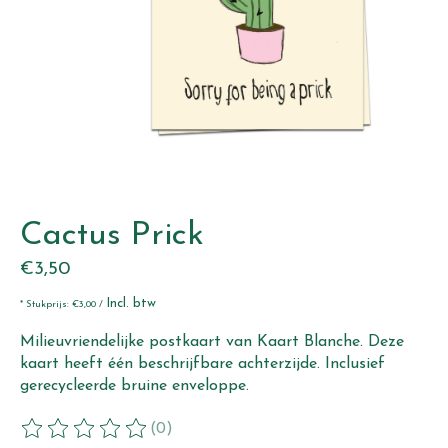
Cactus Prick
€3,50
Incl. btw
* Stukprijs: €3,00 /
Milieuvriendelijke postkaart van Kaart Blanche. Deze
kaart heeft één beschrijfbare achterzijde. Inclusief
gerecycleerde bruine enveloppe.
(0)
De beoordeling van dit product is
0
van de 5