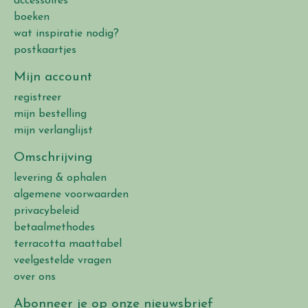
accessoires
boeken
wat inspiratie nodig?
postkaartjes
Mijn account
registreer
mijn bestelling
mijn verlanglijst
Omschrijving
levering & ophalen
algemene voorwaarden
privacybeleid
betaalmethodes
terracotta maattabel
veelgestelde vragen
over ons
Abonneer je op onze nieuwsbrief